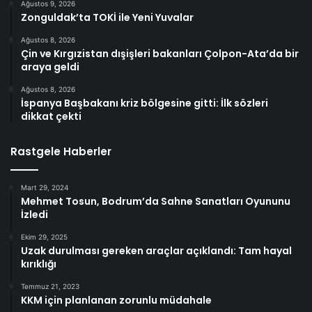
Ağustos 9, 2026
Zonguldak’ta TOKİ ile Yeni Yuvalar
Ağustos 8, 2026
Çin ve Kırgızistan dışişleri bakanları Çolpon-Ata’da bir
araya geldi
Ağustos 8, 2026
İspanya Başbakanı kriz bölgesine gitti: İlk sözleri
dikkat çekti
Rastgele Haberler
Mart 29, 2024
Mehmet Tosun, Bodrum’da Sahne Sanatları Oyununu
İzledi
Ekim 29, 2025
Uzak durulması gereken araçlar açıklandı: Tam hayal
kırıklığı
Temmuz 21, 2023
KKM için planlanan zorunlu müdahale