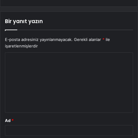
Bir yanıt yazın
E-posta adresiniz yayınlanmayacak.
Gerekli alanlar
*
ile
işaretlenmişlerdir
Y
o
r
u
m
*
Ad
*