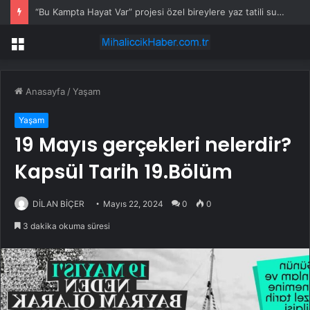
“Bu Kampta Hayat Var” projesi özel bireylere yaz tatili sunuyor
Menü
Anasayfa
/
Yaşam
Yaşam
19 Mayıs gerçekleri nelerdir?
Kapsül Tarih 19.Bölüm
DİLAN BİÇER
Mayıs 22, 2024
0
0
3 dakika okuma süresi