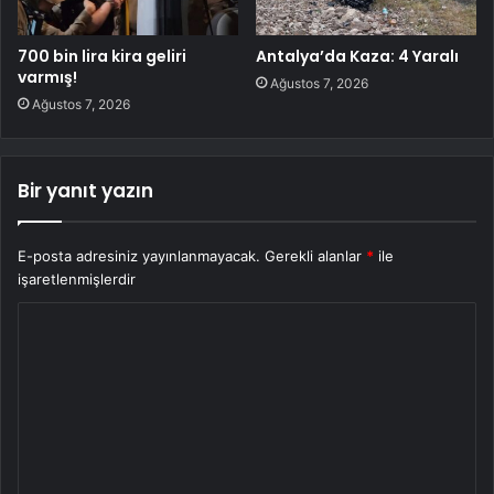
700 bin lira kira geliri
Antalya’da Kaza: 4 Yaralı
varmış!
Ağustos 7, 2026
Ağustos 7, 2026
Bir yanıt yazın
E-posta adresiniz yayınlanmayacak.
Gerekli alanlar
*
ile
işaretlenmişlerdir
Y
o
r
u
m
*