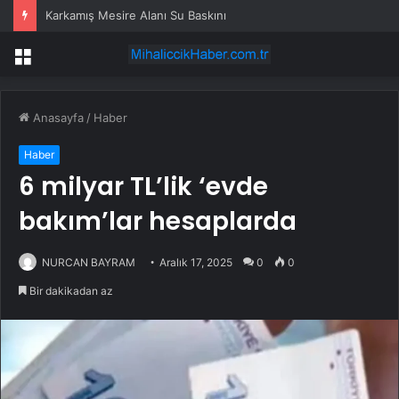
Karkamış Mesire Alanı Su Baskını
Menü
Anasayfa
/
Haber
Haber
6 milyar TL’lik ‘evde
bakım’lar hesaplarda
NURCAN BAYRAM
Aralık 17, 2025
0
0
Bir dakikadan az