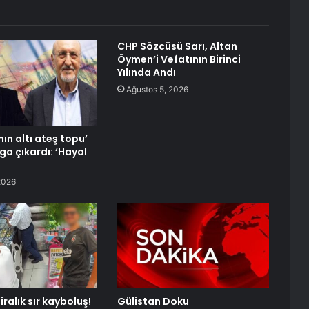
CHP Sözcüsü Sarı, Altan
Öymen’i Vefatının Birinci
Yılında Andı
Ağustos 5, 2026
ın altı ateş topu’
ga çıkardı: ‘Hayal
2026
iralık sır kayboluş!
Gülistan Doku