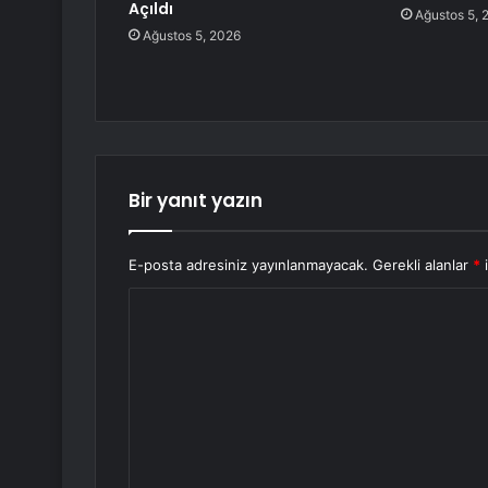
Açıldı
Ağustos 5, 
Ağustos 5, 2026
Bir yanıt yazın
E-posta adresiniz yayınlanmayacak.
Gerekli alanlar
*
i
Y
o
r
u
m
*