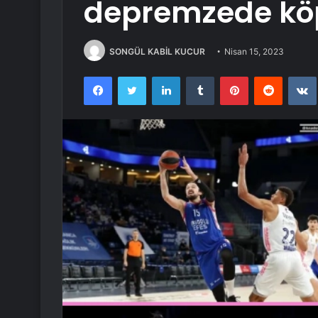
depremzede köp
SONGÜL KABİL KUCUR
Nisan 15, 2023
Facebook
Twitter
LinkedIn
Tumblr
Pinterest
Reddit