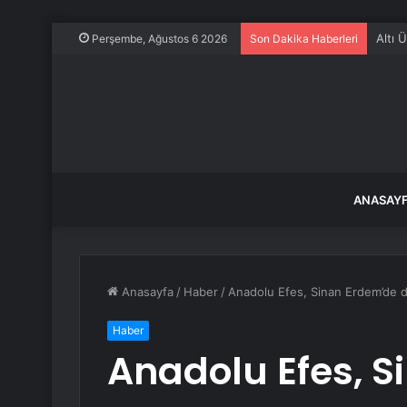
Altı 
Perşembe, Ağustos 6 2026
Son Dakika Haberleri
ANASAY
Anasayfa
/
Haber
/
Anadolu Efes, Sinan Erdem’de d
Haber
Anadolu Efes, 