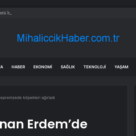
Üstü İstanbul 7. bölüm fragmanı yayınlandı mı?
FA
HABER
EKONOMI
SAĞLIK
TEKNOLOJI
YAŞAM
epremzede köpekleri ağırladı
Sinan Erdem’de