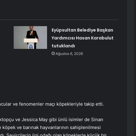
Eyüpsultan Belediye Başkan
Yardımcısı Hasan Karabulut
tutuklandı
Ağustos 6, 2026
lar ve fenomenler maçı köpekleriyle takip etti.
ktopçu ve Jessica May gibi ünlü isimler de Sinan
 köpek ve barınak hayvanlarının sahiplenilmesi
ı. Seyircilerin ilgi odağı olan köpeklerle küçük bir