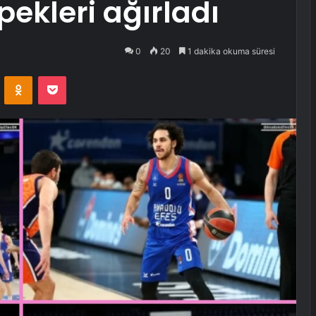
ekleri ağırladı
0
20
1 dakika okuma süresi
VKontakte
Odnoklassniki
Pocket