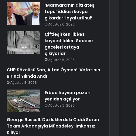
‘Marmara’nın altı ateş
topu’ iddiası kavga
çıkardı: ‘Hayal ürünü!’
Ağustos 6, 2026
Çiftleşirken ilk kez
kaydedildiler: Sadece
geceleri ortaya
çıkıyorlar
Ağustos 5, 2026
CHP Sözcüsü Sarı, Altan Öymen’i Vefatının
Birinci Yılında Andı
Ağustos 5, 2026
Erbaa hayvan pazarı
yeniden açılıyor
Ağustos 5, 2026
George Russell: Düzlüklerdeki Ciddi Sorun
Takım Arkadaşıyla Mücadeleyi İmkansız
Kılıyor