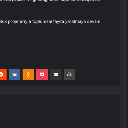
luk projeleriyle toplumsal fayda yaratmaya devam
erest
Reddit
VKontakte
Odnoklassniki
Pocket
E-Posta ile paylaş
Yazdır