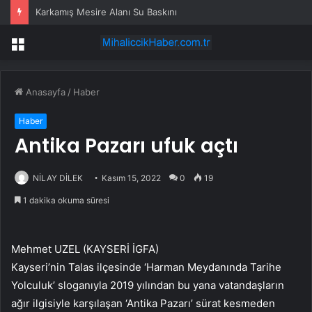
Karkamış Mesire Alanı Su Baskını
Menü
Anasayfa
/
Haber
Haber
Antika Pazarı ufuk açtı
NİLAY DİLEK
Kasım 15, 2022
0
19
1 dakika okuma süresi
Mehmet UZEL (KAYSERİ İGFA)
Kayseri’nin Talas ilçesinde ‘Harman Meydanında Tarihe
Yolculuk’ sloganıyla 2019 yılından bu yana vatandaşların
ağır ilgisiyle karşılaşan ‘Antika Pazarı’ sürat kesmeden