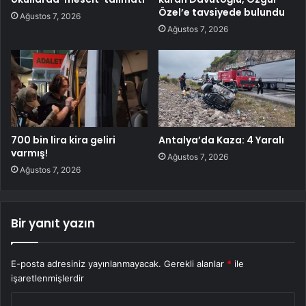
Özel’e tavsiyede bulundu
Ağustos 7, 2026
Ağustos 7, 2026
700 bin lira kira geliri
Antalya’da Kaza: 4 Yaralı
varmış!
Ağustos 7, 2026
Ağustos 7, 2026
Bir yanıt yazın
E-posta adresiniz yayınlanmayacak.
Gerekli alanlar
*
ile
işaretlenmişlerdir
Y