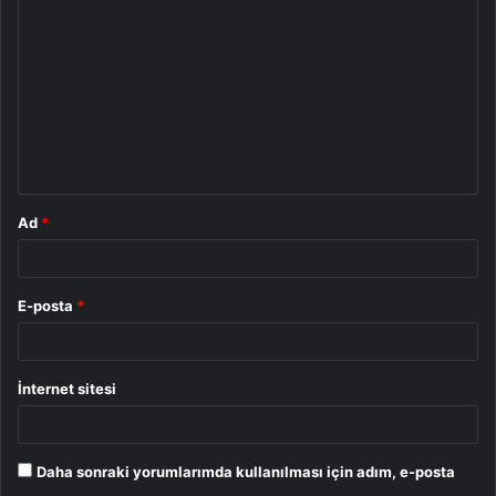
o
r
u
m
*
Ad
*
E-posta
*
İnternet sitesi
Daha sonraki yorumlarımda kullanılması için adım, e-posta