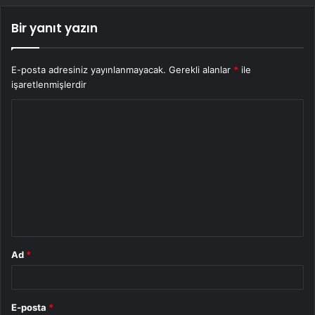
Bir yanıt yazın
E-posta adresiniz yayınlanmayacak.
Gerekli alanlar
*
ile
işaretlenmişlerdir
Y
o
r
u
m
*
Ad
*
E-posta
*