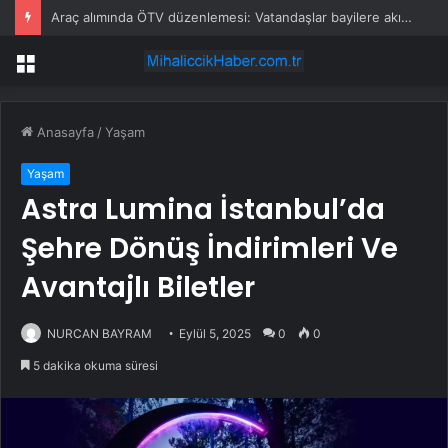
Araç alımında ÖTV düzenlemesi: Vatandaşlar bayilere akın etti
Menü
Anasayfa
/
Yaşam
Yaşam
Astra Lumina İstanbul’da
Şehre Dönüş İndirimleri Ve
Avantajlı Biletler
NURCAN BAYRAM
Eylül 5, 2025
0
0
5 dakika okuma süresi