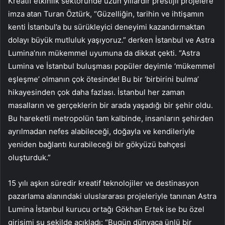
Kreatif etkinlik sektöründe uzun yıllardır prestijli projelere
imza atan Turan Öztürk, “Güzelliğin, tarihin ve ihtişamın
kenti İstanbul’a bu sürükleyici deneyimi kazandırmaktan
dolayı büyük mutluluk yaşıyoruz.” derken İstanbul ve Astra
Lumina’nın mükemmel uyumuna da dikkat çekti. “Astra
Lumina ve İstanbul buluşması popüler deyimle ‘mükemmel
eşleşme’ olmanın çok ötesinde! Bu bir ‘birbirini bulma’
hikayesinden çok daha fazlası. İstanbul her zaman
masalların ve gerçeklerin bir arada yaşadığı bir şehir oldu.
Bu hareketli metropolün tam kalbinde, insanların şehirden
ayrılmadan nefes alabileceği, doğayla ve kendileriyle
yeniden bağlantı kurabileceği bir gökyüzü bahçesi
oluşturduk.”
15 yılı aşkın süredir kreatif teknolojiler ve destinasyon
pazarlama alanındaki uluslararası projeleriyle tanınan Astra
Lumina İstanbul kurucu ortağı Gökhan Ertek ise bu özel
girişimi şu şekilde açıkladı: “Bugün dünyaca ünlü bir