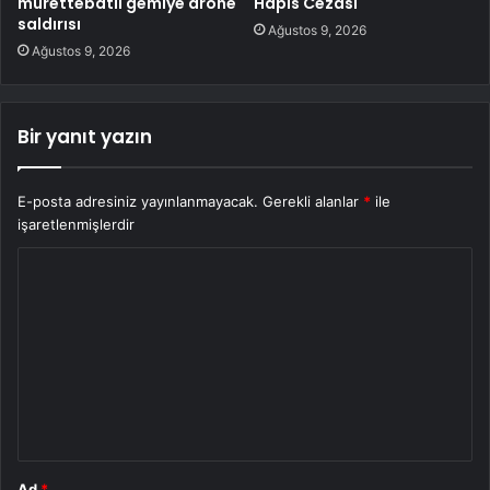
mürettebatlı gemiye drone
Hapis Cezası
saldırısı
Ağustos 9, 2026
Ağustos 9, 2026
Bir yanıt yazın
E-posta adresiniz yayınlanmayacak.
Gerekli alanlar
*
ile
işaretlenmişlerdir
Y
o
r
u
m
*
Ad
*