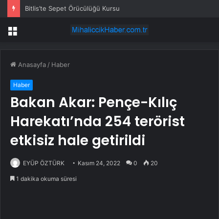
Bitlis’te Sepet Örücülüğü Kursu
Menü
Anasayfa
/
Haber
Haber
Bakan Akar: Pençe-Kılıç
Harekatı’nda 254 terörist
etkisiz hale getirildi
EYÜP ÖZTÜRK
Kasım 24, 2022
0
20
1 dakika okuma süresi