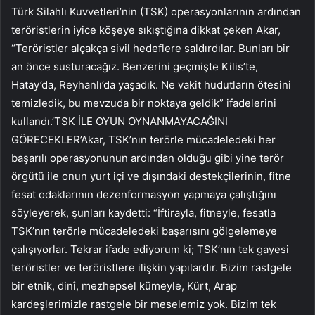
Türk Silahlı Kuvvetleri’nin (TSK) operasyonlarının ardından
teröristlerin iyice köşeye sıkıştığına dikkat çeken Akar,
“Teröristler alçakça sivil hedeflere saldırdılar. Bunları bir
an önce susturacağız. Benzerini geçmişte Kilis’te,
Hatay’da, Reyhanlı’da yaşadık. Ne vakit hudutların ötesini
temizledik, bu mevzuda bir noktaya geldik” ifadelerini
kullandı.’TSK İLE OYUN OYNANMAYACAĞINI
GÖRECEKLER’Akar, TSK’nın terörle mücadeledeki her
başarılı operasyonunun ardından olduğu gibi yine terör
örgütü ile onun yurt içi ve dışındaki destekçilerinin, fitne
fesat odaklarının dezenformasyon yapmaya çalıştığını
söyleyerek, şunları kaydetti: “İftirayla, fitneyle, fesatla
TSK’nın terörle mücadeledeki başarısını gölgelemeye
çalışıyorlar. Tekrar ifade ediyorum ki; TSK’nın tek gayesi
teröristler ve teröristlere ilişkin yapılardır. Bizim rastgele
bir etnik, dinî, mezhepsel kümeyle, Kürt, Arap
kardeşlerimizle rastgele bir meselemiz yok. Bizim tek