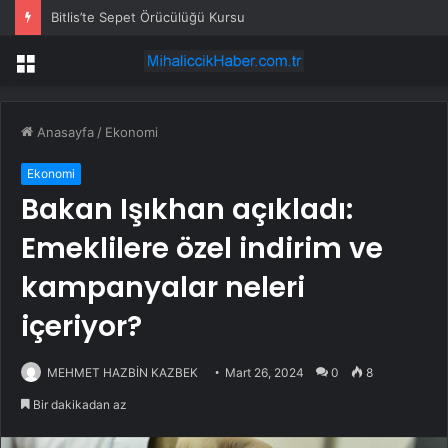
Bitlis’te Sepet Örücülüğü Kursu
Menü
Anasayfa
/
Ekonomi
Ekonomi
Bakan Işıkhan açıkladı:
Emeklilere özel indirim ve
kampanyalar neleri
içeriyor?
MEHMET HAZBİN KAZBEK
Mart 26, 2024
0
8
Bir dakikadan az