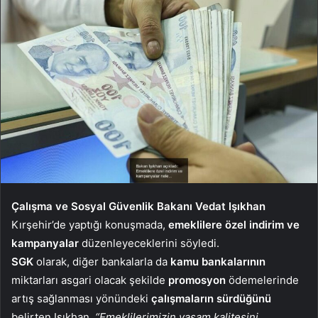
Çalışma ve Sosyal Güvenlik Bakanı Vedat Işıkhan
Kırşehir’de yaptığı konuşmada,
emeklilere özel indirim ve
kampanyalar
düzenleyeceklerini söyledi.
SGK
olarak, diğer bankalarla da
kamu bankalarının
miktarları asgari olacak şekilde
promosyon
ödemelerinde
artış sağlanması yönündeki
çalışmaların sürdüğünü
belirten Işıkhan,
“Emeklilerimizin yaşam kalitesini