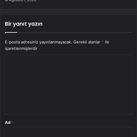
Bir yanıt yazın
E-posta adresiniz yayınlanmayacak.
Gerekli alanlar
*
ile
işaretlenmişlerdir
Y
o
r
u
m
*
Ad
*