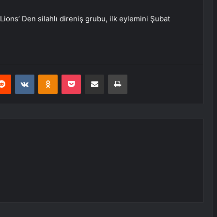
ı Lions’ Den silahlı direniş grubu, ilk eylemini Şubat
erest
Reddit
VKontakte
Odnoklassniki
Pocket
E-Posta ile paylaş
Yazdır