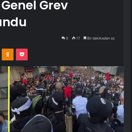
 Genel Grev
undu
0
17
Bir dakikadan az
VKontakte
Odnoklassniki
Pocket