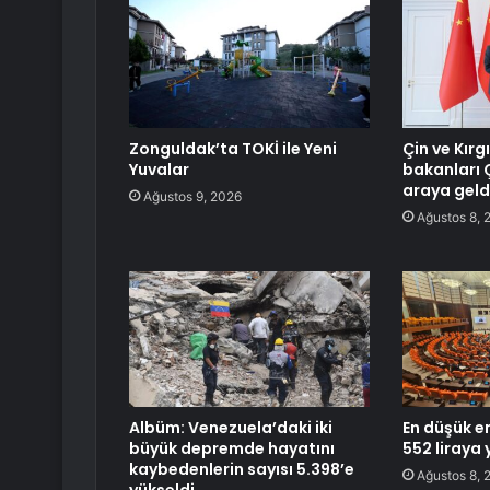
Zonguldak’ta TOKİ ile Yeni
Çin ve Kırgı
Yuvalar
bakanları 
araya geld
Ağustos 9, 2026
Ağustos 8, 
Albüm: Venezuela’daki iki
En düşük em
büyük depremde hayatını
552 liraya 
kaybedenlerin sayısı 5.398’e
Ağustos 8, 