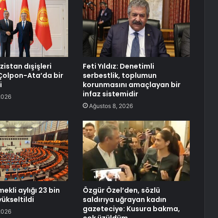
zistan dışişleri
Feti Yıldız: Denetimli
Çolpon-Ata’da bir
serbestlik, toplumun
i
korunmasını amaçlayan bir
infaz sistemidir
2026
Ağustos 8, 2026
ekli aylığı 23 bin
Özgür Özel’den, sözlü
yükseltildi
saldırıya uğrayan kadın
gazeteciye: Kusura bakma,
2026