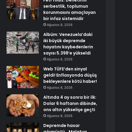
Feti Yıldız: Denetimli
serbestlik, toplumun
korunmasını amaçlayan
bir infaz sistemidir
Ağustos 8, 2026
Albüm: Venezuela’daki
iki büyük depremde
hayatını kaybedenlerin
sayısı 5.398’e yükseldi
Ağustos 8, 2026
Web TÜFE’den sinyal
geldi! Enflasyonda düşüş
bekleyenlere kötü haber!
Ağustos 8, 2026
Altında 4 ay sonra bir ilk:
Dolar 6 haftanın dibinde,
ons altın yükselişe geçti
Ağustos 8, 2026
Depremde hasar
görmüştü… Malatya