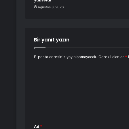
yükseldi
Ağustos 8, 2026
Bir yanıt yazın
E-posta adresiniz yayınlanmayacak.
Gerekli alanlar
*
i
Y
o
r
u
m
*
Ad
*