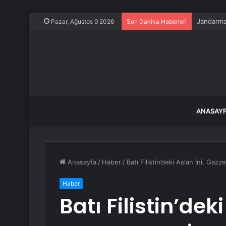
Jandarma 
Pazar, Ağustos 9 2026
Son Dakika Haberleri
ANASAY
Anasayfa
/
Haber
/
Batı Filistin’deki Aslan İni, Ga
Haber
Batı Filistin’dek