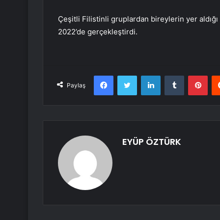
Çeşitli Filistinli gruplardan bireylerin yer aldığ
2022’de gerçekleştirdi.
Facebook
Twitter
LinkedIn
Tumblr
Pint
Paylaş
EYÜP ÖZTÜRK