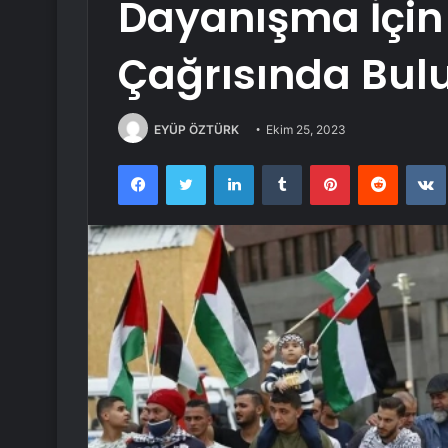
Dayanışma İçin
Çağrısında Bul
EYÜP ÖZTÜRK
Ekim 25, 2023
Facebook
Twitter
LinkedIn
Tumblr
Pinterest
Reddit