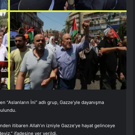
rüten “Aslanların İni” adlı grup, Gazze’yle dayanışma
bulundu.
nden itibaren Allah’ın izniyle Gazze’ye hayat gelinceye
yiz.” ifadesine yer verildi.