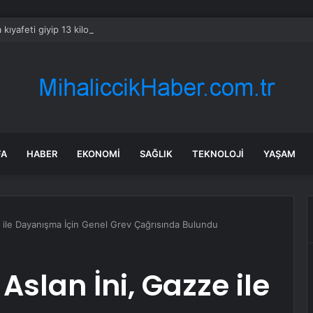
kıyafeti giyip 13 kilogram altın çaldılar! Film gibi soygun cezaevinde bitti
FA
HABER
EKONOMI
SAĞLIK
TEKNOLOJI
YAŞAM
zze ile Dayanışma İçin Genel Grev Çağrısında Bulundu
i Aslan İni, Gazze ile