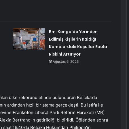
Bm: Kongo’da Yerinden
Edilmiş Kişilerin Kaldığı
Kamplardaki Koşullar Ebola
Riskini Artırıyor
Ağustos 6, 2026
alan ülke rekorunu elinde bulunduran Belçika’da
n ardından hızlı bir atama gerçekleşti. Bu istifa ile
evine Frankofon Liberal Parti Reform Hareketi (MR)
exia Bertrand’ın getirildiği bildirildi. Öğlenden sonra
n saat 16.40’da Belçika Hükümdarı Philippe’in