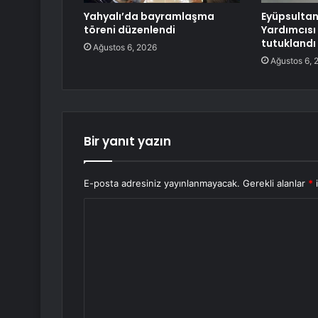
Yahyalı’da bayramlaşma
Eyüpsultan
töreni düzenlendi
Yardımcısı
tutuklandı
Ağustos 6, 2026
Ağustos 6, 
Bir yanıt yazın
E-posta adresiniz yayınlanmayacak.
Gerekli alanlar
*
i
Y
o
r
u
m
*