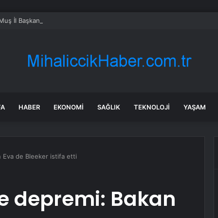
uş İl Başkanlığı’na Atanan Demirel: “Birlikte Başaracağız, Birlikte Güçle
FA
HABER
EKONOMI
SAĞLIK
TEKNOLOJI
YAŞAM
Eva de Bleeker istifa etti
çe depremi: Bakan