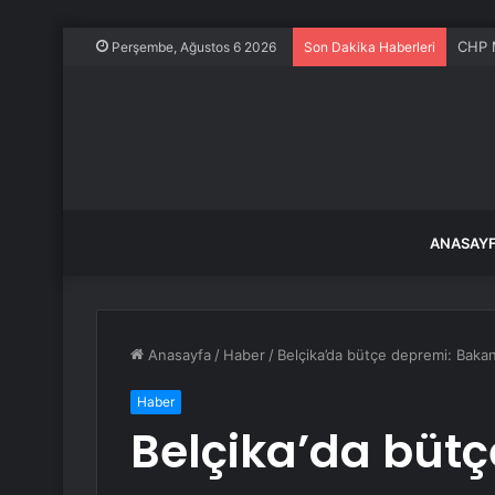
CHP M
Perşembe, Ağustos 6 2026
Son Dakika Haberleri
ANASAY
Anasayfa
/
Haber
/
Belçika’da bütçe depremi: Bakan 
Haber
Belçika’da büt