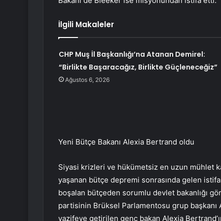
Bakanı de Bleeker ise misyonundan istifa etti.
İlgili Makaleler
CHP Muş İl Başkanlığı’na Atanan Demirel:
“Birlikte Başaracağız, Birlikte Güçleneceğiz”
Ağustos 6, 2026
Yeni Bütçe Bakanı Alexia Bertrand oldu
Siyasi krizleri ve hükümetsiz en uzun mühlet k
yaşanan bütçe depremi sonrasında gelen istifanı
boşalan bütçeden sorumlu devlet bakanlığı gör
partisinin Brüksel Parlamentosu grup başkanı Al
vazifeye getirilen genç bakan Alexia Bertrand’ı