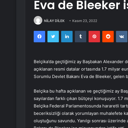
Eva de Bleeker is
NİLAY DİLEK
Kasım 23, 2022
Facebook
Twitter
LinkedIn
Tumblr
Pinterest
Reddit
Belçika’da geçtiğimiz ay Başbakan Alexander de 
açıklanan resmi datalar ortasında 1.7 milyar 
Sorumlu Devlet Bakanı Eva de Bleeker, gelen bas
Belçika bu hafta açıklanan ve geçtiğimiz ay B
sayılardan farklı çıkan bütçeyi konuşuyor. 1.7 m
Belçika Federal Parlamentosunda hararetli tar
beceriksizliği olarak yorumlayan muhalefete k
oluştuğunu savundu. Yanılgı sonrası üzerinde