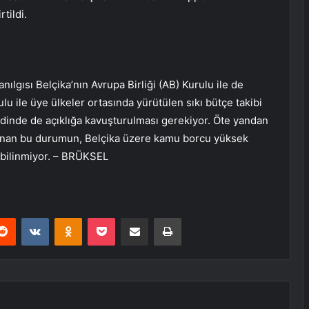
tildi.
nılgısı Belçika’nın Avrupa Birliği (AB) Kurulu ile de
lu ile üye ülkeler ortasında yürütülen sıkı bütçe takibi
zdinde de açıklığa kavuşturulması gerekiyor. Öte yandan
aşanan bu durumun, Belçika üzere kamu borcu yüksek
e bilinmiyor. – BRÜKSEL
erest
Reddit
VKontakte
Odnoklassniki
Pocket
E-Posta ile paylaş
Yazdır