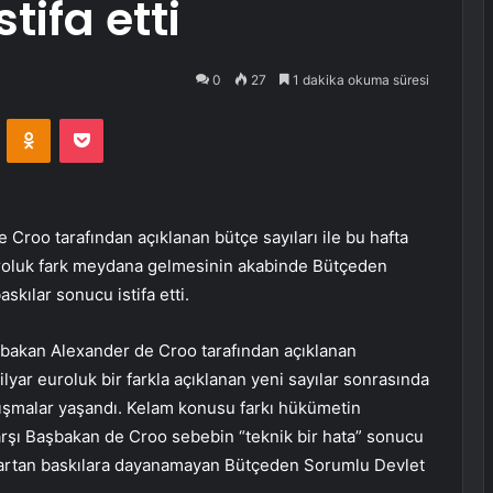
tifa etti
0
27
1 dakika okuma süresi
VKontakte
Odnoklassniki
Pocket
Croo tarafından açıklanan bütçe sayıları ile bu hafta
euroluk fark meydana gelmesinin akabinde Bütçeden
kılar sonucu istifa etti.
aşbakan Alexander de Croo tarafından açıklanan
ilyar euroluk bir farkla açıklanan yeni sayılar sonrasında
tışmalar yaşandı. Kelam konusu farkı hükümetin
arşı Başbakan de Croo sebebin “teknik bir hata” sonucu
 artan baskılara dayanamayan Bütçeden Sorumlu Devlet