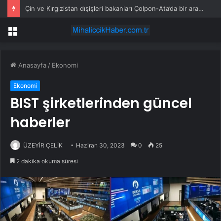
Çin ve Kırgızistan dışişleri bakanları Çolpon-Ata’da bir araya geldi
Menü
Anasayfa
/
Ekonomi
Ekonomi
BIST şirketlerinden güncel
haberler
ÜZEYİR ÇELİK
Haziran 30, 2023
0
25
2 dakika okuma süresi