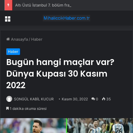
Altı Üstü İstanbul 7. bölüm fragmanı yayınlandı mı?
Menü
Anasayfa
/
Haber
Haber
Bugün hangi maçlar var?
Dünya Kupası 30 Kasım
2022
SONGÜL KABİL KUCUR
Kasım 30, 2022
0
35
1 dakika okuma süresi