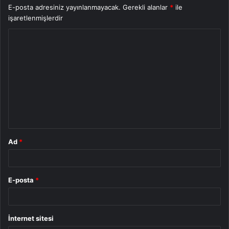
E-posta adresiniz yayınlanmayacak.
Gerekli alanlar
*
ile
işaretlenmişlerdir
Y
o
r
u
m
*
Ad
*
E-posta
*
İnternet sitesi