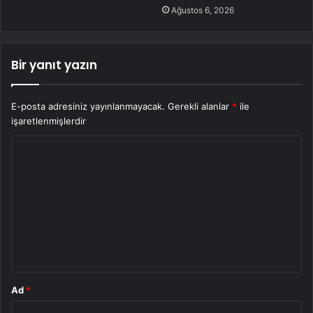
Ağustos 6, 2026
Bir yanıt yazın
E-posta adresiniz yayınlanmayacak.
Gerekli alanlar
*
ile
işaretlenmişlerdir
Y
o
r
u
m
*
Ad
*