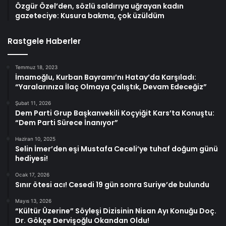
Özgür Özel’den, sözlü saldırıya uğrayan kadın
gazeteciye: Kusura bakma, çok üzüldüm
Rastgele Haberler
Temmuz 18, 2023
İmamoğlu, Kurban Bayramı’nı Hatay’da Karşıladı:
“Yaralarınıza İlaç Olmaya Çalıştık, Devam Edeceğiz”
Şubat 11, 2026
Dem Parti Grup Başkanvekili Koçyiğit Kars’ta Konuştu:
“Dem Parti Sürece İnanıyor”
Haziran 10, 2025
Selin İmer’den eşi Mustafa Ceceli’ye tuhaf doğum günü
hediyesi!
Ocak 17, 2026
Sınır ötesi acı! Cesedi 19 gün sonra Suriye’de bulundu
Mayıs 13, 2026
“Kültür Üzerine” Söyleşi Dizisinin Nisan Ayı Konuğu Doç.
Dr. Gökçe Dervişoğlu Okandan Oldu!