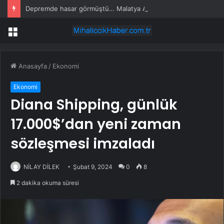
Depremde hasar görmüştü… Malatya Arkeoloji Müzesi yenilendi
Menü
Anasayfa
/
Ekonomi
Ekonomi
Diana Shipping, günlük
17.000$’dan yeni zaman
sözleşmesi imzaladı
NİLAY DİLEK
Şubat 9, 2024
0
8
2 dakika okuma süresi