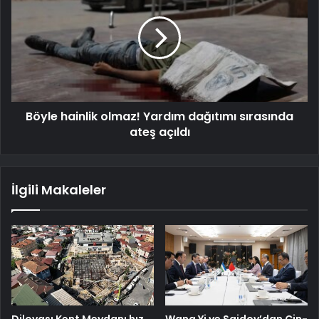
Böyle hainlik olmaz! Yardım dağıtımı sırasında
ateş açıldı
İlgili Makaleler
Dilovası Kent Meydanı hız
Wang Yi ve Saidov’dan Çin-