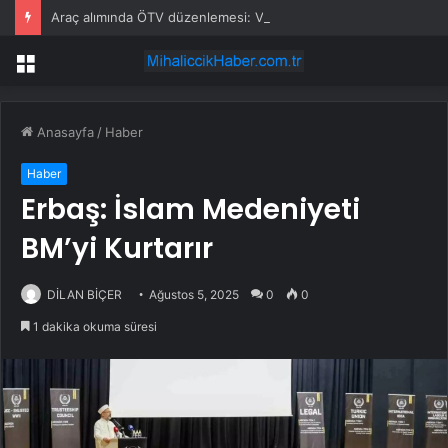
Araç alımında ÖTV düzenlemesi: Vatandaşlar bayilere akın etti
Menü
Anasayfa
/
Haber
Haber
Erbaş: İslam Medeniyeti
BM’yi Kurtarır
DİLAN BİÇER
Ağustos 5, 2025
0
0
1 dakika okuma süresi