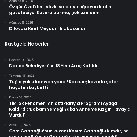
Ağustos 8, 2026
Özgür Özel’den, sözlü saldırıya uğrayan kadın
gazeteciye: Kusura bakma, çok üzüldüm
Ağustos 8, 2026
Dilovası Kent Meydanı hız kazandı
Rastgele Haberler
Haziran 14, 2025
Darıca Belediyesi’ne 18 Yeni Araç Katıldı
Temmuz 11, 2026
Tuğla yüklü kamyon yandı! Korkunç kazada şoför
hayatını kaybetti
Kasım 16, 2022
TikTok Fenomeni Anlattıklarıyla Programı Ayağa
Kaldırdı: ‘Babam Yemeği Yakan Anneme Kızgın Tavayla
Vurdu!’
Aralık 19, 2025
Cem Garipoğlu’nun kuzeni Kasım Garipoğlu kimdir, ne
iş yapıyor? Kasım Garipoğlu kaç yaşında, nereli?