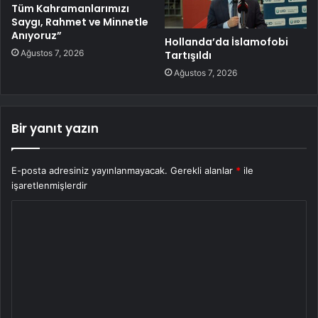
Tüm Kahramanlarımızı
Saygı, Rahmet ve Minnetle
Anıyoruz”
Hollanda’da İslamofobi
Ağustos 7, 2026
Tartışıldı
Ağustos 7, 2026
Bir yanıt yazın
E-posta adresiniz yayınlanmayacak.
Gerekli alanlar
*
ile
işaretlenmişlerdir
Y
o
r
u
m
*