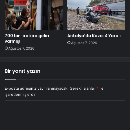
700 bin lira kira geliri
Antalya’da Kaza: 4 Yaralı
varmış!
Ağustos 7, 2026
Ağustos 7, 2026
Bir yanıt yazın
E-posta adresiniz yayınlanmayacak.
Gerekli alanlar
*
ile
işaretlenmişlerdir
Y
o
r