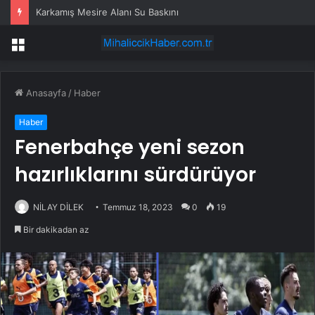
Karkamış Mesire Alanı Su Baskını
Menü
Anasayfa
/
Haber
Haber
Fenerbahçe yeni sezon
hazırlıklarını sürdürüyor
NİLAY DİLEK
Temmuz 18, 2023
0
19
Bir dakikadan az