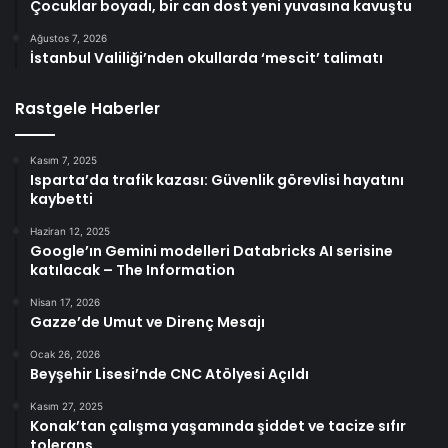
Çocuklar boyadı, bir can dost yeni yuvasına kavuştu
Ağustos 7, 2026
İstanbul Valiliği’nden okullarda ‘mescit’ talimatı
Rastgele Haberler
Kasım 7, 2025
Isparta’da trafik kazası: Güvenlik görevlisi hayatını
kaybetti
Haziran 12, 2025
Google’ın Gemini modelleri Databricks AI serisine
katılacak – The Information
Nisan 17, 2026
Gazze’de Umut ve Direnç Mesajı
Ocak 26, 2026
Beyşehir Lisesi’nde CNC Atölyesi Açıldı
Kasım 27, 2025
Konak’tan çalışma yaşamında şiddet ve tacize sıfır
tolerans