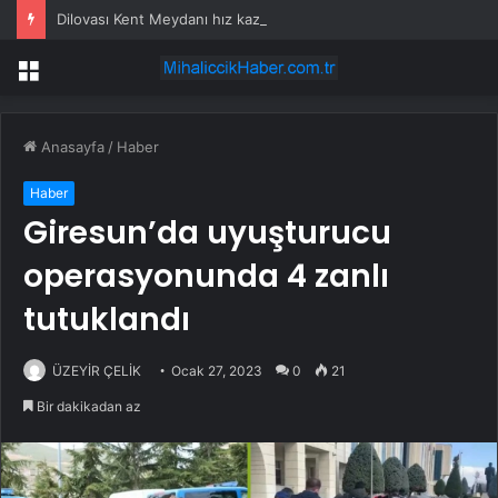
Dilovası Kent Meydanı hız kazandı
Menü
Anasayfa
/
Haber
Haber
Giresun’da uyuşturucu
operasyonunda 4 zanlı
tutuklandı
ÜZEYİR ÇELİK
Ocak 27, 2023
0
21
Bir dakikadan az