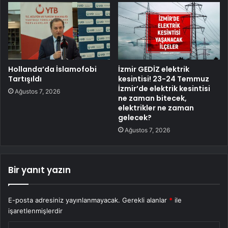
Hollanda’da İslamofobi
İzmir GEDİZ elektrik
Tartışıldı
kesintisi! 23-24 Temmuz
İzmir’de elektrik kesintisi
Ağustos 7, 2026
ne zaman bitecek,
elektrikler ne zaman
gelecek?
Ağustos 7, 2026
Bir yanıt yazın
E-posta adresiniz yayınlanmayacak.
Gerekli alanlar
*
ile
işaretlenmişlerdir