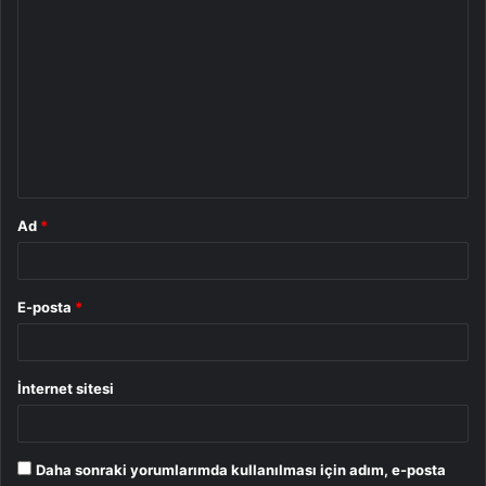
Y
o
r
u
m
*
Ad
*
E-posta
*
İnternet sitesi
Daha sonraki yorumlarımda kullanılması için adım, e-posta