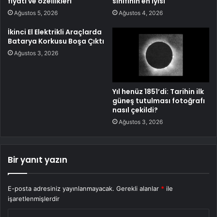
fiyatı ve özellikleri
sınıfının en iyisi
Ağustos 5, 2026
Ağustos 4, 2026
İkinci El Elektrikli Araçlarda
Batarya Korkusu Boşa Çıktı
Ağustos 3, 2026
Yıl henüz 1851’di: Tarihin ilk
güneş tutulması fotoğrafı
nasıl çekildi?
Ağustos 3, 2026
Bir yanıt yazın
E-posta adresiniz yayınlanmayacak.
Gerekli alanlar
*
ile
işaretlenmişlerdir
Y