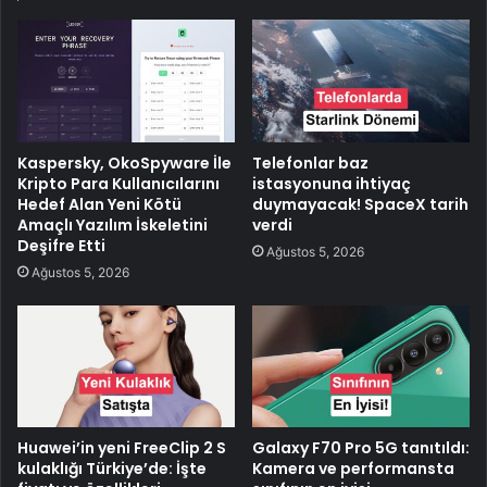
Kaspersky, OkoSpyware İle
Telefonlar baz
Kripto Para Kullanıcılarını
istasyonuna ihtiyaç
Hedef Alan Yeni Kötü
duymayacak! SpaceX tarih
Amaçlı Yazılım İskeletini
verdi
Deşifre Etti
Ağustos 5, 2026
Ağustos 5, 2026
Huawei’in yeni FreeClip 2 S
Galaxy F70 Pro 5G tanıtıldı:
kulaklığı Türkiye’de: İşte
Kamera ve performansta