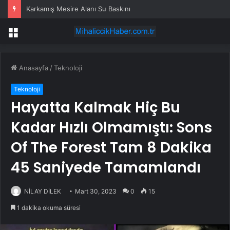
Karkamış Mesire Alanı Su Baskını
Menü
Anasayfa
/
Teknoloji
Teknoloji
Hayatta Kalmak Hiç Bu
Kadar Hızlı Olmamıştı: Sons
Of The Forest Tam 8 Dakika
45 Saniyede Tamamlandı
NİLAY DİLEK
Mart 30, 2023
0
15
1 dakika okuma süresi