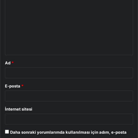
o
r
u
m
*
Ad
*
E-posta
*
İnternet sitesi
Daha sonraki yorumlarımda kullanılması için adım, e-posta