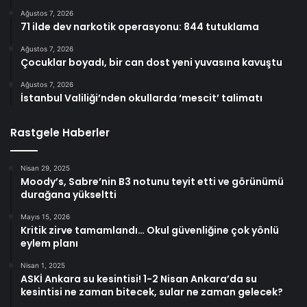
Ağustos 7, 2026
71 ilde dev narkotik operasyonu: 844 tutuklama
Ağustos 7, 2026
Çocuklar boyadı, bir can dost yeni yuvasına kavuştu
Ağustos 7, 2026
İstanbul Valiliği’nden okullarda ‘mescit’ talimatı
Rastgele Haberler
Nisan 29, 2025
Moody’s, Sabre’nin B3 notunu teyit etti ve görünümü
durağana yükseltti
Mayıs 15, 2026
Kritik zirve tamamlandı… Okul güvenliğine çok yönlü
eylem planı
Nisan 1, 2025
ASKİ Ankara su kesintisi! 1-2 Nisan Ankara’da su
kesintisi ne zaman bitecek, sular ne zaman gelecek?