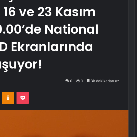
 16 ve 23 Kasım
0.00’de National
D Ekranlarında
luşuyor!
0
0
Bir dakikadan az
VKontakte
Odnoklassniki
Pocket