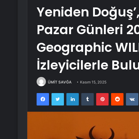
Yeniden Doğuş’,
Pazar Günleri 2
Geographic WIL
İzleyicilerle Bu
ÜMİT SAVĞA
Kasım 15, 2025
Facebook
Twitter
LinkedIn
Tumblr
Pinterest
Reddit