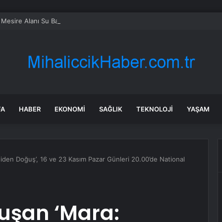
 Mesire Alanı Su Baskını
FA
HABER
EKONOMI
SAĞLIK
TEKNOLOJI
YAŞAM
iden Doğuş’, 16 ve 23 Kasım Pazar Günleri 20.00’de National
uşan ‘Mara: