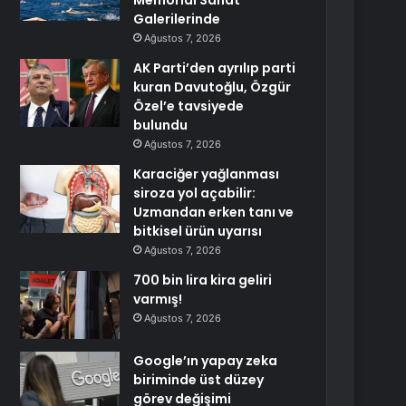
Memorial Sanat
Galerilerinde
Ağustos 7, 2026
AK Parti’den ayrılıp parti
kuran Davutoğlu, Özgür
Özel’e tavsiyede
bulundu
Ağustos 7, 2026
Karaciğer yağlanması
siroza yol açabilir:
Uzmandan erken tanı ve
bitkisel ürün uyarısı
Ağustos 7, 2026
700 bin lira kira geliri
varmış!
Ağustos 7, 2026
Google’ın yapay zeka
biriminde üst düzey
görev değişimi