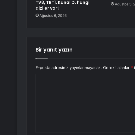
TV8, TRT1, Kanal D, hangi
Ağustos 5, 
diziler var?
Ağustos 6, 2026
Bir yanıt yazın
E-posta adresiniz yayınlanmayacak.
Gerekli alanlar
*
i
Y
o
r
u
m
*