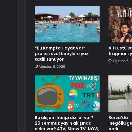
“Bu Kampta Hayat Var”
Altı Üstü İ
projesi özel bireylere yaz
fragmanı y
tatili sunuyor
Ağustos 6, 
Ağustos 6, 2026
Bu akşam hangi diziler var?
Bursa’da
20 Temmuz yayın akışında
İnegöllü g
neler var? ATV, Show TV, NOW,
park