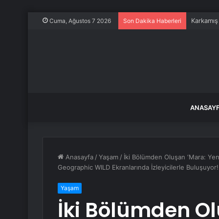
Karkamış
Cuma, Ağustos 7 2026
Son Dakika Haberleri
ANASAY
Anasayfa
/
Yaşam
/
İki Bölümden Oluşan ‘Mara: Yen
Geographic WILD Ekranlarında İzleyicilerle Buluşuyor!
Yaşam
İki Bölümden Ol