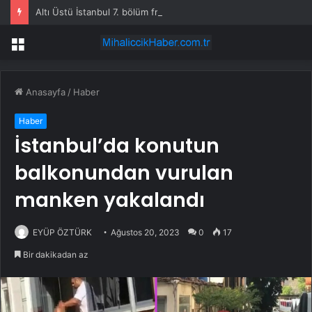
Altı Üstü İstanbul 7. bölüm fragmanı yayınlandı mı?
Menü
Anasayfa
/
Haber
Haber
İstanbul’da konutun
balkonundan vurulan
manken yakalandı
EYÜP ÖZTÜRK
Ağustos 20, 2023
0
17
Bir dakikadan az