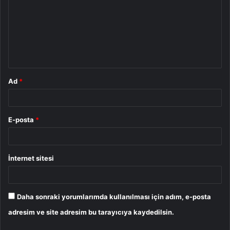
r
u
m
*
Ad
*
E-posta
*
İnternet sitesi
Daha sonraki yorumlarımda kullanılması için adım, e-posta
adresim ve site adresim bu tarayıcıya kaydedilsin.