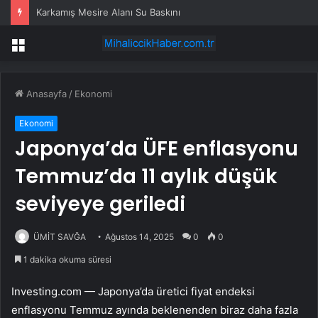
Karkamış Mesire Alanı Su Baskını
Menü
Anasayfa
/
Ekonomi
Ekonomi
Japonya’da ÜFE enflasyonu
Temmuz’da 11 aylık düşük
seviyeye geriledi
ÜMİT SAVĞA
Ağustos 14, 2025
0
0
1 dakika okuma süresi
Investing.com — Japonya’da üretici fiyat endeksi
enflasyonu Temmuz ayında beklenenden biraz daha fazla