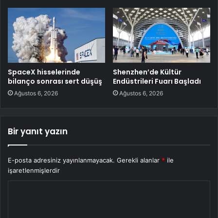
SpaceX hisselerinde
Shenzhen’de Kültür
bilanço sonrası sert düşüş
Endüstrileri Fuarı Başladı
Ağustos 6, 2026
Ağustos 6, 2026
Bir yanıt yazın
E-posta adresiniz yayınlanmayacak.
Gerekli alanlar
*
ile
işaretlenmişlerdir
Y
o
r