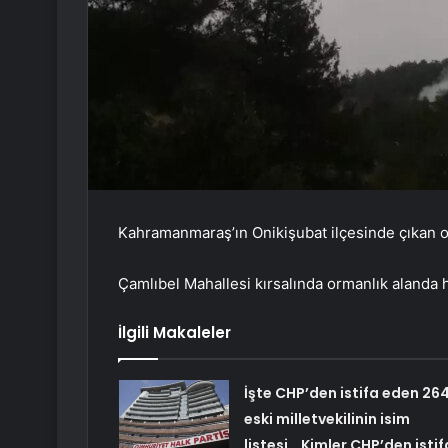
Kahramanmaraş’ın Onikişubat ilçesinde çıkan 
Çamlıbel Mahallesi kırsalında ormanlık alanda
İlgili Makaleler
İşte CHP’den istifa eden 26
eski milletvekilinin isim
listesi… Kimler CHP’den istif