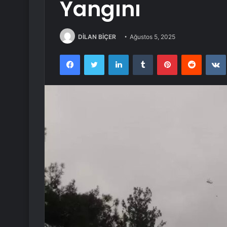
Yangını
DİLAN BİÇER
Ağustos 5, 2025
Facebook
Twitter
LinkedIn
Tumblr
Pinterest
Reddit