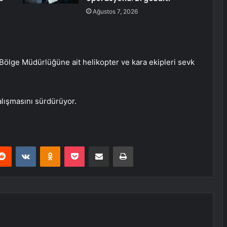
Ağustos 7, 2026
lge Müdürlüğüne ait helikopter ve kara ekipleri sevk
alışmasını sürdürüyor.
erest
Reddit
VKontakte
Odnoklassniki
Pocket
E-Posta ile paylaş
Yazdır