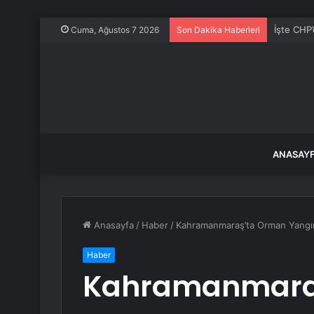
İstanbul
Cuma, Ağustos 7 2026
Son Dakika Haberleri
ANASAY
Anasayfa
/
Haber
/
Kahramanmaraş’ta Orman Yangı
Haber
Kahramanmara