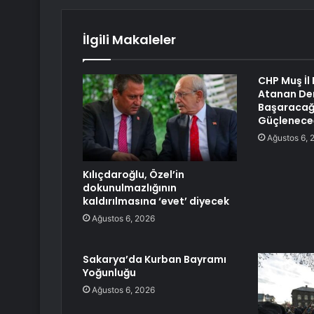
İlgili Makaleler
CHP Muş İl
Atanan Demi
Başaracağız
Güçlenece
Ağustos 6, 
Kılıçdaroğlu, Özel’in
dokunulmazlığının
kaldırılmasına ‘evet’ diyecek
Ağustos 6, 2026
Sakarya’da Kurban Bayramı
Yoğunluğu
Ağustos 6, 2026