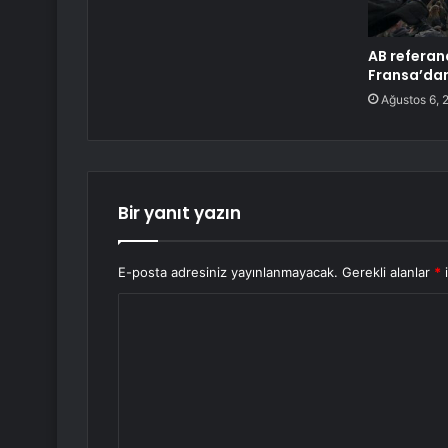
AB refera
Fransa’dan
Ağustos 6, 
Bir yanıt yazın
E-posta adresiniz yayınlanmayacak.
Gerekli alanlar
*
i
Y
o
r
u
m