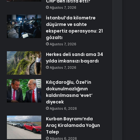
CHP’den istifa etti?
Ağustos 7, 2026
İstanbul’da kilometre
düşürme ve sahte
ekspertiz operasyonu: 21
gözaltı
Ağustos 7, 2026
Herkes deli sandı ama 34
yılda imkansızı başardı
Ağustos 7, 2026
Kılıçdaroğlu, Özel’in
dokunulmazlığının
kaldırılmasına ‘evet’
diyecek
Ağustos 6, 2026
Kurban Bayramı’nda
Araç Kiralamada Yoğun
Talep
Ağustos 6, 2026