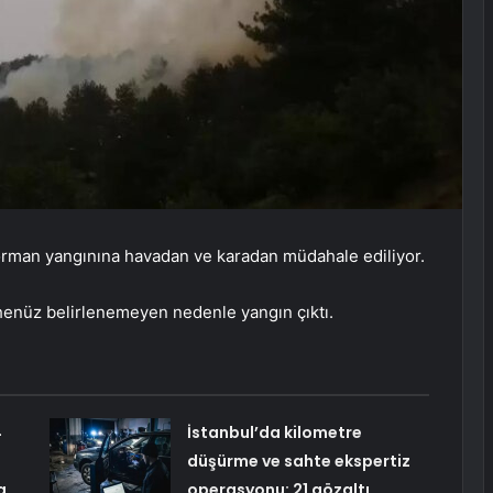
orman yangınına havadan ve karadan müdahale ediliyor.
 henüz belirlenemeyen nedenle yangın çıktı.
4
İstanbul’da kilometre
düşürme ve sahte ekspertiz
a
operasyonu: 21 gözaltı