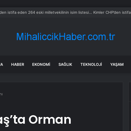
’da kilometre düşürme ve sahte ekspertiz operasyonu: 21 gözaltı
FA
HABER
EKONOMI
SAĞLIK
TEKNOLOJI
YAŞAM
nı
ş’ta Orman