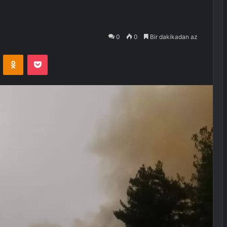
0
0
Bir dakikadan az
VKontakte
Odnoklassniki
Pocket