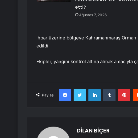
etti?
Ağustos 7, 2026
İhbar üzerine bölgeye Kahramanmaraş Orman Bö
edildi.
Ekipler, yangını kontrol altına almak amacıyla ç
Facebook
Twitter
LinkedIn
Tumblr
Pint
Paylaş
DİLAN BİÇER