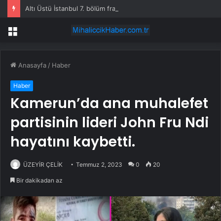
Altı Üstü İstanbul 7. bölüm fragmanı yayınlandı mı?
Menü
Anasayfa
/
Haber
Haber
Kamerun’da ana muhalefet
partisinin lideri John Fru Ndi
hayatını kaybetti.
ÜZEYİR ÇELİK
Temmuz 2, 2023
0
20
Bir dakikadan az