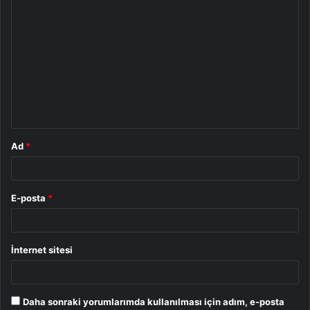
Y
o
r
u
m
*
Ad
*
E-posta
*
İnternet sitesi
Daha sonraki yorumlarımda kullanılması için adım, e-posta