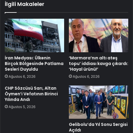
İlgili Makaleler
İran Medyası: Ülkenin
‘Marmara’nın altı ateş
Birçok Bölgesinde Patlama
topu’ iddiası kavga çıkardı:
Sesleri Duyuldu
‘Hayal ürünü!’
Ağustos 6, 2026
Ağustos 6, 2026
CHP Sözcüsü Sarı, Altan
Öymen’i Vefatının Birinci
Yılında Andı
Ağustos 5, 2026
Gelibolu’da Yıl Sonu Sergisi
Açıldı