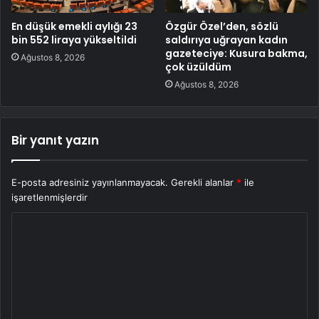
En düşük emekli aylığı 23
Özgür Özel’den, sözlü
bin 552 liraya yükseltildi
saldırıya uğrayan kadın
gazeteciye: Kusura bakma,
Ağustos 8, 2026
çok üzüldüm
Ağustos 8, 2026
Bir yanıt yazın
E-posta adresiniz yayınlanmayacak.
Gerekli alanlar
*
ile
işaretlenmişlerdir
Y
o
r
u
m