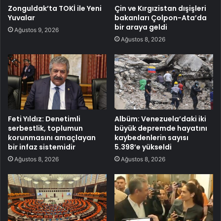
Zonguldak’ta TOKİ ile Yeni
Çin ve Kırgızistan dışişleri
Yuvalar
bakanları Çolpon-Ata’da
bir araya geldi
Ağustos 9, 2026
Ağustos 8, 2026
Feti Yıldız: Denetimli
Albüm: Venezuela’daki iki
serbestlik, toplumun
büyük depremde hayatını
korunmasını amaçlayan
kaybedenlerin sayısı
bir infaz sistemidir
5.398’e yükseldi
Ağustos 8, 2026
Ağustos 8, 2026