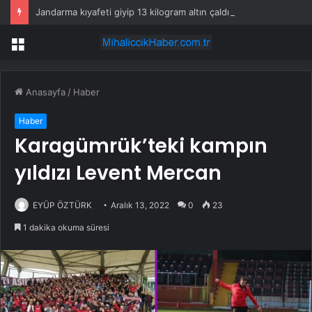
Jandarma kıyafeti giyip 13 kilogram altın çaldılar! Film gibi soygun cezaevinde bitti
Menü
Anasayfa
/
Haber
Haber
Karagümrük’teki kampın
yıldızı Levent Mercan
EYÜP ÖZTÜRK
Aralık 13, 2022
0
23
1 dakika okuma süresi