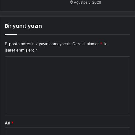
Ağustos 5, 2026
Bir yanıt yazın
E-posta adresiniz yayınlanmayacak.
Gerekli alanlar
*
ile
işaretlenmişlerdir
Y
o
r
u
m
*
Ad
*