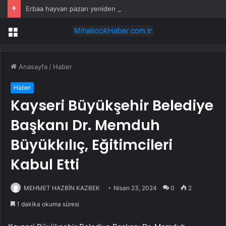
Erbaa hayvan pazarı yeniden açılıyor
Menü
Anasayfa
/
Haber
Haber
Kayseri Büyükşehir Belediye
Başkanı Dr. Memduh
Büyükkılıç, Eğitimcileri
Kabul Etti
MEHMET HAZBİN KAZBEK
Nisan 23, 2024
0
2
1 dakika okuma süresi