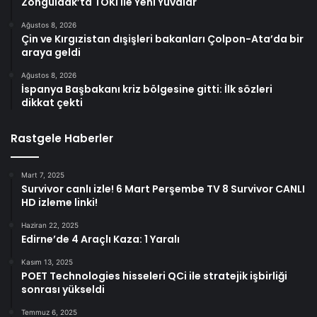
Zonguldak’ta TOKİ ile Yeni Yuvalar
Ağustos 8, 2026
Çin ve Kırgızistan dışişleri bakanları Çolpon-Ata’da bir
araya geldi
Ağustos 8, 2026
İspanya Başbakanı kriz bölgesine gitti: İlk sözleri
dikkat çekti
Rastgele Haberler
Mart 7, 2025
Survivor canlı izle! 6 Mart Perşembe TV 8 Survivor CANLI
HD izleme linki!
Haziran 22, 2025
Edirne’de 4 Araçlı Kaza: 1 Yaralı
Kasım 13, 2025
POET Technologies hisseleri QCi ile stratejik işbirliği
sonrası yükseldi
Temmuz 6, 2025