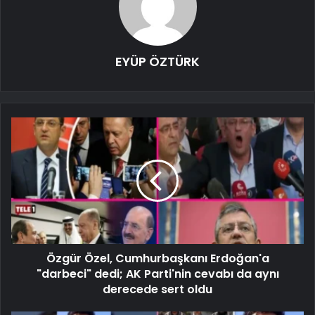
EYÜP ÖZTÜRK
Özgür Özel, Cumhurbaşkanı Erdoğan'a
"darbeci" dedi; AK Parti'nin cevabı da aynı
derecede sert oldu