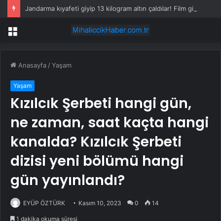
Jandarma kıyafeti giyip 13 kilogram altın çaldılar! Film gibi soygun cezaevinde bitti
Menü
Anasayfa
/
Yaşam
Yaşam
Kızılcık Şerbeti hangi gün,
ne zaman, saat kaçta hangi
kanalda? Kızılcık Şerbeti
dizisi yeni bölümü hangi
gün yayınlandı?
EYÜP ÖZTÜRK
Kasım 10, 2023
0
14
1 dakika okuma süresi