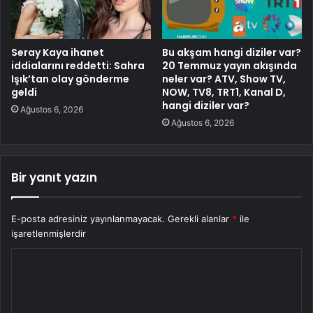
Seray Kaya ihanet
Bu akşam hangi diziler var?
iddialarını reddetti: Sahra
20 Temmuz yayın akışında
Işık’tan olay gönderme
neler var? ATV, Show TV,
geldi
NOW, TV8, TRT1, Kanal D,
hangi diziler var?
Ağustos 6, 2026
Ağustos 6, 2026
Bir yanıt yazın
E-posta adresiniz yayınlanmayacak.
Gerekli alanlar
*
ile
işaretlenmişlerdir
Y
o
r