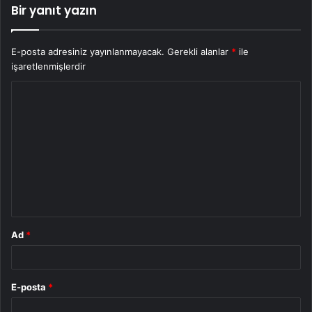
Bir yanıt yazın
E-posta adresiniz yayınlanmayacak.
Gerekli alanlar
*
ile
işaretlenmişlerdir
Y
o
r
u
m
*
Ad
*
E-posta
*