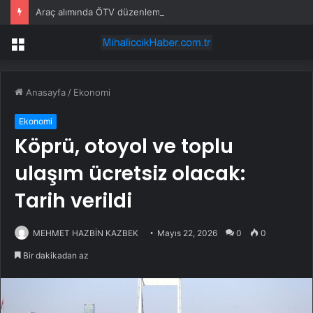
Araç alımında ÖTV düzenlemesi: Vatandaşlar bayilere akın etti
Menü
Anasayfa
/
Ekonomi
Ekonomi
Köprü, otoyol ve toplu
ulaşım ücretsiz olacak:
Tarih verildi
MEHMET HAZBİN KAZBEK
Mayıs 22, 2026
0
0
Bir dakikadan az