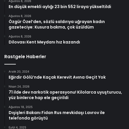
Ağustos 8, 2026
En düşük emekli aylığı 23 bin 552 liraya yükseltildi
Ağustos 8, 2026
Özgür Özel’den, sözlü saldırıya uğrayan kadın
gazeteciye: Kusura bakma, çok üzüldüm
Ağustos 8, 2026
Dilovası Kent Meydanı hız kazandı
Rastgele Haberler
Aralık 20, 2024
Eğirdir Gölü’nde Kaçak Kerevit Avına Geçit Yok
Nisan 24, 2026
71 ilde dev narkotik operasyonu! Kilolarca uyuşturucu,
yüz binlerce hap ele geçirildi
Ağustos 18, 2025
Dışişleri Bakanı Fidan Rus mevkidaşı Lavrov ile
telefonda görüştü
Eylül 4, 2025