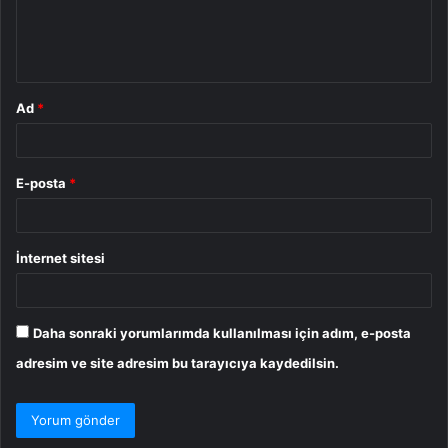
m
*
Ad
*
E-posta
*
İnternet sitesi
Daha sonraki yorumlarımda kullanılması için adım, e-posta
adresim ve site adresim bu tarayıcıya kaydedilsin.