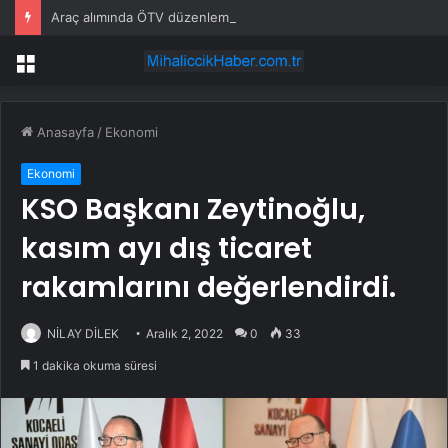
Araç alımında ÖTV düzenlemesi: Vatandaşlar bayilere akın etti
Menü
Anasayfa
/
Ekonomi
Ekonomi
KSO Başkanı Zeytinoğlu,
kasım ayı dış ticaret
rakamlarını değerlendirdi.
NİLAY DİLEK
Aralık 2, 2022
0
33
1 dakika okuma süresi