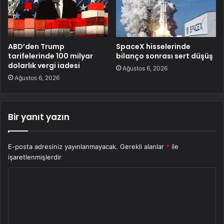
ABD’den Trump
SpaceX hisselerinde
tarifelerinde 100 milyar
bilanço sonrası sert düşüş
dolarlık vergi iadesi
Ağustos 6, 2026
Ağustos 6, 2026
Bir yanıt yazın
E-posta adresiniz yayınlanmayacak.
Gerekli alanlar
*
ile
işaretlenmişlerdir
Y
o
r
u