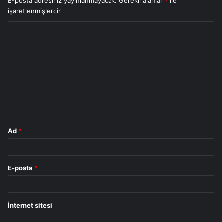
E-posta adresiniz yayınlanmayacak.
Gerekli alanlar
*
ile
işaretlenmişlerdir
Y
o
r
u
m
*
Ad
*
E-posta
*
İnternet sitesi