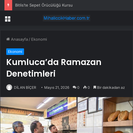
Bitlis’te Sepet Örücülüğü Kursu
Menü
Anasayfa
/
Ekonomi
Ekonomi
Kumluca’da Ramazan
Denetimleri
DİLAN BİÇER
Mayıs 21, 2026
0
0
Bir dakikadan az