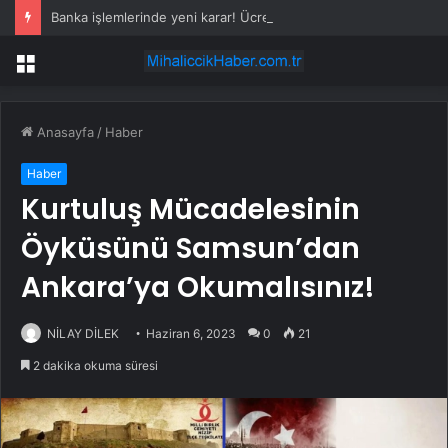
Banka işlemlerinde yeni karar! Ücreti müşteri ödeyecek
Menü
Anasayfa
/
Haber
Haber
Kurtuluş Mücadelesinin
Öyküsünü Samsun’dan
Ankara’ya Okumalısınız!
NİLAY DİLEK
Haziran 6, 2023
0
21
2 dakika okuma süresi