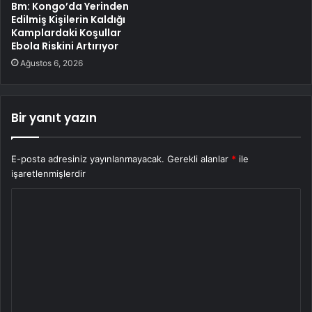
Bm: Kongo’da Yerinden
Edilmiş Kişilerin Kaldığı
Kamplardaki Koşullar
Ebola Riskini Artırıyor
Ağustos 6, 2026
Bir yanıt yazın
E-posta adresiniz yayınlanmayacak.
Gerekli alanlar
*
ile
işaretlenmişlerdir
Y
o
r
u
m
*