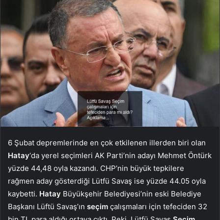
6 Şubat depremlerinde en çok etkilenen illerden biri olan
Hatay
‘da yerel seçimleri AK Parti’nin adayı Mehmet Öntürk
yüzde 44,48 oyla kazandı. CHP’nin büyük tepkilere
rağmen aday gösterdiği Lütfü Savaş ise yüzde 44.05 oyla
kaybetti.
Hatay
Büyükşehir Belediyesi’nin eski Belediye
Başkanı Lüftü Savaş’ın
seçim
çalışmaları için tefeciden 32
bin TL para aldığı ortaya çıktı. Peki, Lütfü Savaş
Seçim