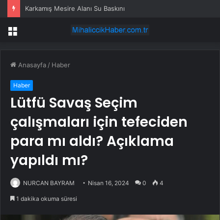
Karkamış Mesire Alanı Su Baskını
Menü
Anasayfa
/
Haber
Haber
Lütfü Savaş Seçim
çalışmaları için tefeciden
para mı aldı? Açıklama
yapıldı mı?
NURCAN BAYRAM
Nisan 16, 2024
0
4
1 dakika okuma süresi