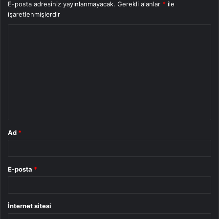
E-posta adresiniz yayınlanmayacak.
Gerekli alanlar
*
ile
işaretlenmişlerdir
Y
o
r
u
m
*
Ad
*
E-posta
*
İnternet sitesi