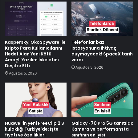
Kaspersky, OkoSpyware İle
Telefonlar baz
Kripto Para Kullanıcılarını
istasyonuna ihtiyaç
Hedef Alan Yeni Kötü
duymayacak! SpaceX tarih
Amaçlı Yazılım İskeletini
verdi
Deşifre Etti
Ağustos 5, 2026
Ağustos 5, 2026
Huawei’in yeni FreeClip 2 S
Galaxy F70 Pro 5G tanıtıldı:
kulaklığı Türkiye’de: İşte
Kamera ve performansta
fiyatı ve özellikleri
sınıfının en iyisi