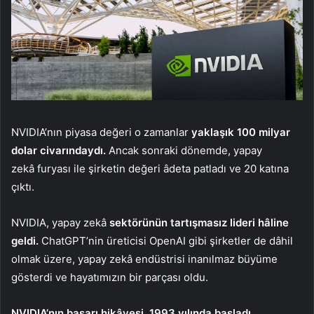
NVIDIA’nın piyasa değeri o zamanlar
yaklaşık 100 milyar
dolar civarındaydı.
Ancak sonraki dönemde, yapay
zekâ furyası ile şirketin değeri âdeta patladı ve 20 katına
çıktı.
NVIDIA, yapay zekâ
sektörünün tartışmasız lideri hâline
geldi.
ChatGPT’nin üreticisi OpenAI gibi şirketler de dâhil
olmak üzere, yapay zekâ endüstrisi inanılmaz büyüme
gösterdi ve hayatımızın bir parçası oldu.
NVIDIA’nın başarı hikâyesi, 1993 yılında başladı.