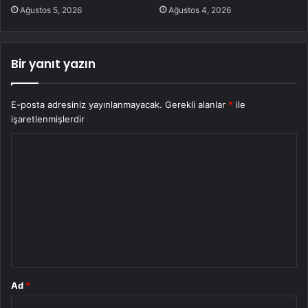
Ağustos 5, 2026
Ağustos 4, 2026
Bir yanıt yazın
E-posta adresiniz yayınlanmayacak.
Gerekli alanlar
*
ile
işaretlenmişlerdir
Y
o
r
u
m
*
Ad
*