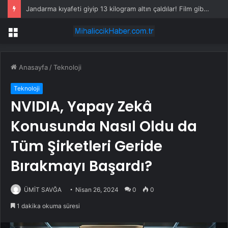
Jandarma kıyafeti giyip 13 kilogram altın çaldılar! Film gibi soygun cezaevinde bitti
Menü
Anasayfa
/
Teknoloji
Teknoloji
NVIDIA, Yapay Zekâ
Konusunda Nasıl Oldu da
Tüm Şirketleri Geride
Bırakmayı Başardı?
ÜMİT SAVĞA
Nisan 26, 2024
0
0
1 dakika okuma süresi