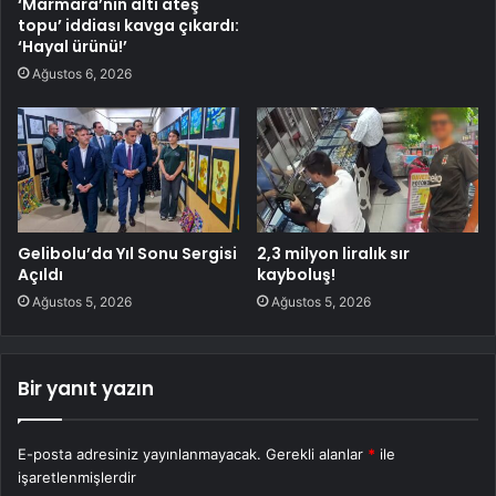
‘Marmara’nın altı ateş
topu’ iddiası kavga çıkardı:
‘Hayal ürünü!’
Ağustos 6, 2026
Gelibolu’da Yıl Sonu Sergisi
2,3 milyon liralık sır
Açıldı
kayboluş!
Ağustos 5, 2026
Ağustos 5, 2026
Bir yanıt yazın
E-posta adresiniz yayınlanmayacak.
Gerekli alanlar
*
ile
işaretlenmişlerdir