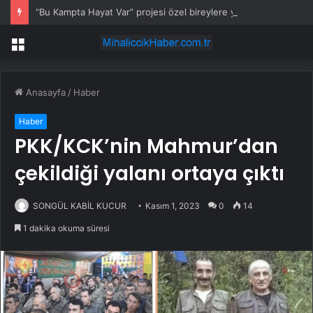
“Bu Kampta Hayat Var” projesi özel bireylere yaz tatili sunuyor
Menü
Anasayfa
/
Haber
Haber
PKK/KCK’nin Mahmur’dan
çekildiği yalanı ortaya çıktı
SONGÜL KABİL KUCUR
Kasım 1, 2023
0
14
1 dakika okuma süresi