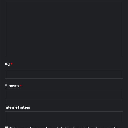
Y
o
r
u
m
*
Ad
*
E-posta
*
İnternet sitesi