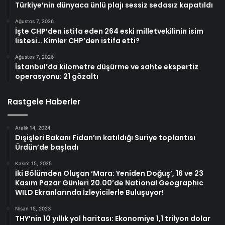
Türkiye’nin dünyaca ünlü plajı sessiz sedasız kapatıldı
Ağustos 7, 2026
İşte CHP’den istifa eden 264 eski milletvekilinin isim
listesi… Kimler CHP’den istifa etti?
Ağustos 7, 2026
İstanbul’da kilometre düşürme ve sahte ekspertiz
operasyonu: 21 gözaltı
Rastgele Haberler
Aralık 14, 2024
Dışişleri Bakanı Fidan’ın katıldığı Suriye toplantısı
Ürdün’de başladı
Kasım 15, 2025
İki Bölümden Oluşan ‘Mara: Yeniden Doğuş’, 16 ve 23
Kasım Pazar Günleri 20.00’de National Geographic
WILD Ekranlarında İzleyicilerle Buluşuyor!
Nisan 15, 2023
THY’nin 10 yıllık yol haritası: Ekonomiye 1,1 trilyon dolar