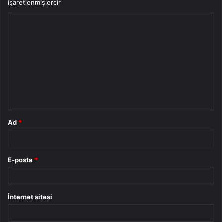
işaretlenmişlerdir
Y
o
r
u
m
*
Ad
*
E-posta
*
İnternet sitesi