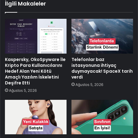
İlgili Makaleler
Kaspersky, OkoSpyware İle
Telefonlar baz
Kripto Para Kullanıcılarını
istasyonuna ihtiyaç
Hedef Alan Yeni Kötü
duymayacak! SpaceX tarih
Amaçlı Yazılım İskeletini
verdi
Deşifre Etti
Ağustos 5, 2026
Ağustos 5, 2026