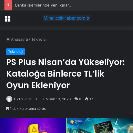
Banka işlemlerinde yeni karar! Ücreti müşteri ödeyecek
Menü
Anasayfa
/
Teknoloji
Teknoloji
PS Plus Nisan’da Yükseliyor:
Kataloğa Binlerce TL’lik
Oyun Ekleniyor
ÜZEYİR ÇELİK
Nisan 13, 2023
0
17
1 dakika okuma süresi