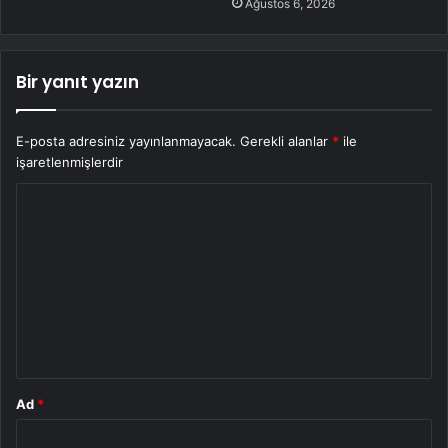
Ağustos 6, 2026
Bir yanıt yazın
E-posta adresiniz yayınlanmayacak.
Gerekli alanlar
*
ile
işaretlenmişlerdir
Y
o
r
u
m
*
Ad
*