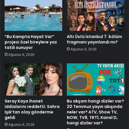
“Bu Kampta Hayat Var”
Altı Üstü İstanbul 7. bölüm
projesi özel bireylere yaz
fragmanı yayınlandı mı?
tatili sunuyor
Ağustos 6, 2026
Ağustos 6, 2026
Seray Kaya ihanet
Bu akşam hangi diziler var?
iddialarını reddetti: Sahra
20 Temmuz yayın akışında
Işık’tan olay gönderme
neler var? ATV, Show TV,
geldi
NOW, TV8, TRT1, Kanal D,
hangi diziler var?
Ağustos 6, 2026