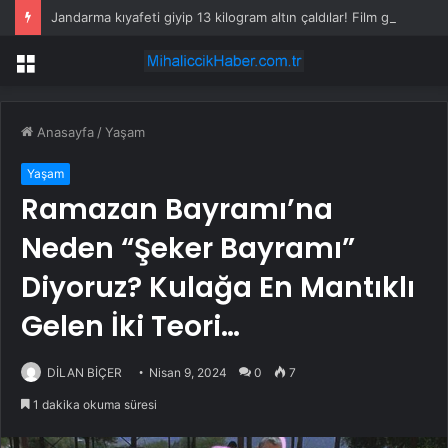
Jandarma kıyafeti giyip 13 kilogram altın çaldılar! Film gibi soygun cezaevinde bitti
Menü
Anasayfa
/
Yaşam
Yaşam
Ramazan Bayramı’na
Neden “Şeker Bayramı”
Diyoruz? Kulağa En Mantıklı
Gelen İki Teori…
DİLAN BİÇER
Nisan 9, 2024
0
7
1 dakika okuma süresi