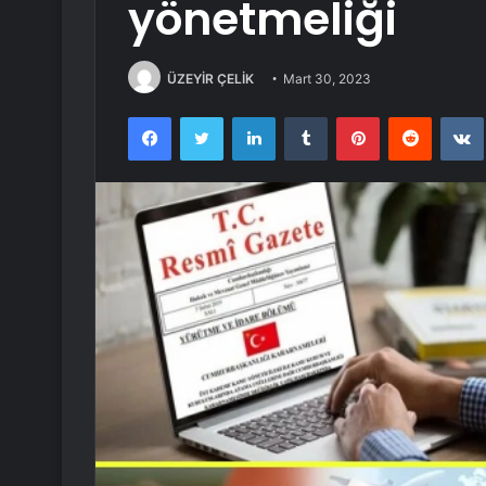
yönetmeliği
ÜZEYİR ÇELİK
Mart 30, 2023
Facebook
Twitter
LinkedIn
Tumblr
Pinterest
Reddit