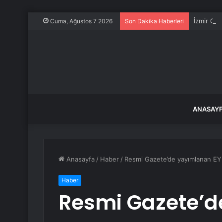
İzmir GED
Cuma, Ağustos 7 2026
Son Dakika Haberleri
ANASAY
Anasayfa
/
Haber
/
Resmi Gazete’de yayımlanan EY
Haber
Resmi Gazete’d