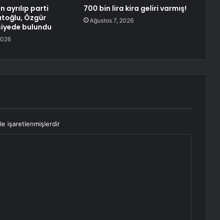
n ayrılıp parti
700 bin lira kira geliri varmış!
toğlu, Özgür
Ağustos 7, 2026
siyede bulundu
2026
le işaretlenmişlerdir