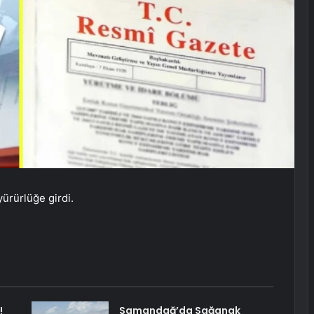
ürürlüğe girdi.
!
Samandağ’da Sağanak