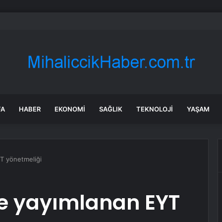
İZ elektrik kesintisi! 23-24 Temmuz İzmir’de elektrik kesintisi ne zaman
FA
HABER
EKONOMI
SAĞLIK
TEKNOLOJI
YAŞAM
T yönetmeliği
e yayımlanan EYT