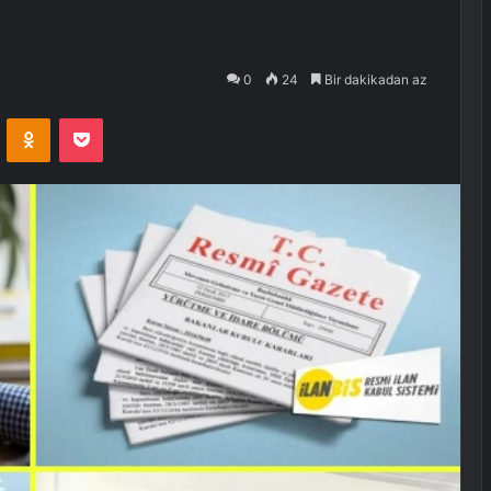
0
24
Bir dakikadan az
VKontakte
Odnoklassniki
Pocket