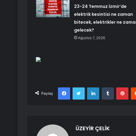
23-24 Temmuz İzmir’de
elektrik kesintisi ne zaman
bitecek, elektrikler ne zam
gelecek?
Ağustos 7, 2026
Facebook
Twitter
LinkedIn
Tumblr
Pint
Paylaş
ÜZEYİR ÇELİK