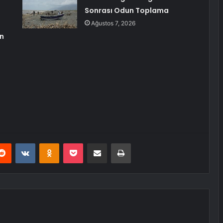
Sonrası Odun Toplama
Ağustos 7, 2026
an
erest
Reddit
VKontakte
Odnoklassniki
Pocket
E-Posta ile paylaş
Yazdır