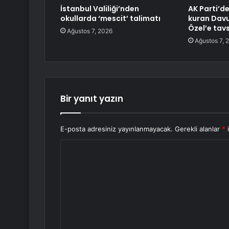
İstanbul Valiliği’nden
AK Parti’de
okullarda ‘mescit’ talimatı
kuran Davu
Özel’e tav
Ağustos 7, 2026
Ağustos 7, 
Bir yanıt yazın
E-posta adresiniz yayınlanmayacak.
Gerekli alanlar
*
i
Y
o
r
u
m
*