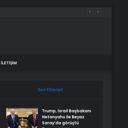
 bitecek, elektrikler ne zaman gelecek?
İLETIŞIM
Son Eklenen
Trump, İsrail Başbakanı
Netanyahu ile Beyaz
Saray’da görüştü