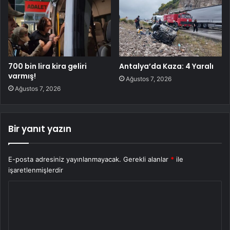
700 bin lira kira geliri
Antalya’da Kaza: 4 Yaralı
varmış!
Ağustos 7, 2026
Ağustos 7, 2026
Bir yanıt yazın
E-posta adresiniz yayınlanmayacak.
Gerekli alanlar
*
ile
işaretlenmişlerdir
Y
o
r