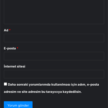
u
m
*
Ad
*
E-posta
*
İnternet sitesi
Daha sonraki yorumlarımda kullanılması için adım, e-posta
adresim ve site adresim bu tarayıcıya kaydedilsin.