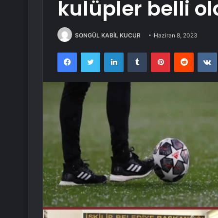
kulüpler belli o
SONGÜL KABİL KUCUR
Haziran 8, 2023
Facebook
Twitter
LinkedIn
Tumblr
Pinterest
Reddit