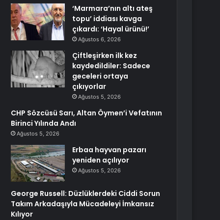
‘Marmara’nın altı ateş
topu’ iddiası kavga
çıkardı: ‘Hayal ürünü!’
Ağustos 6, 2026
Çiftleşirken ilk kez
kaydedildiler: Sadece
geceleri ortaya
çıkıyorlar
Ağustos 5, 2026
CHP Sözcüsü Sarı, Altan Öymen’i Vefatının
Birinci Yılında Andı
Ağustos 5, 2026
Erbaa hayvan pazarı
yeniden açılıyor
Ağustos 5, 2026
George Russell: Düzlüklerdeki Ciddi Sorun
Takım Arkadaşıyla Mücadeleyi İmkansız
Kılıyor