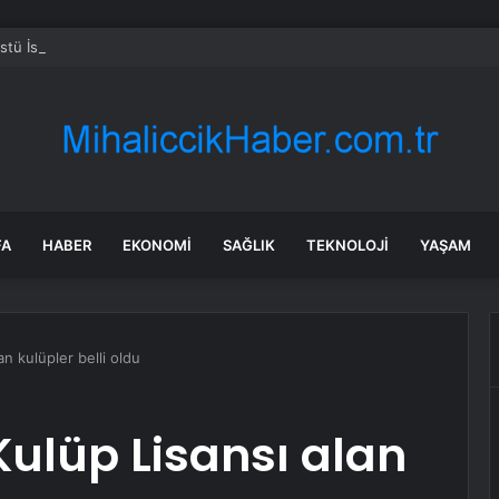
Üstü İstanbul 7. bölüm fragmanı yayınlandı mı?
FA
HABER
EKONOMI
SAĞLIK
TEKNOLOJI
YAŞAM
n kulüpler belli oldu
Kulüp Lisansı alan