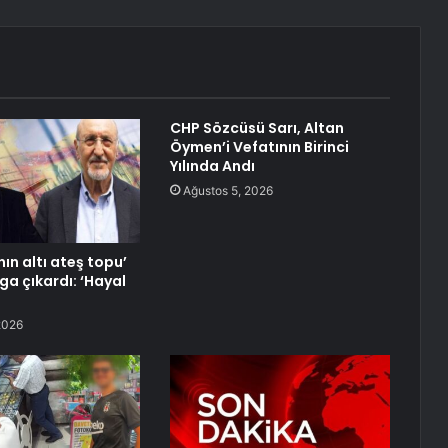
CHP Sözcüsü Sarı, Altan
Öymen’i Vefatının Birinci
Yılında Andı
Ağustos 5, 2026
ın altı ateş topu’
ga çıkardı: ‘Hayal
2026