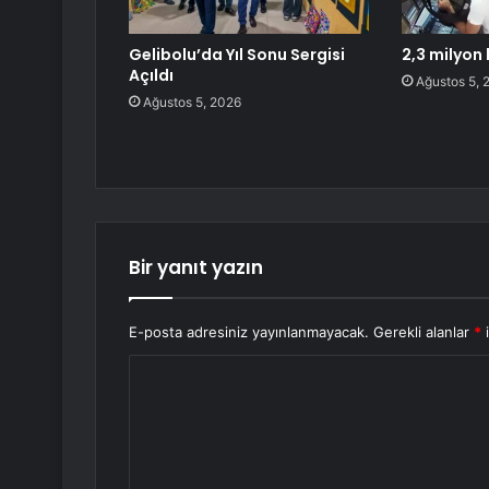
Gelibolu’da Yıl Sonu Sergisi
2,3 milyon l
Açıldı
Ağustos 5, 
Ağustos 5, 2026
Bir yanıt yazın
E-posta adresiniz yayınlanmayacak.
Gerekli alanlar
*
i
Y
o
r
u