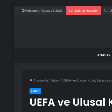
Altı 
Perşembe, Ağustos 6 2026
Son Dakika Haberleri
ANASAY
Anasayfa
/
Haber
/
UEFA ve Ulusal Kulüp Lisansı ala
Haber
UEFA ve Ulusal 