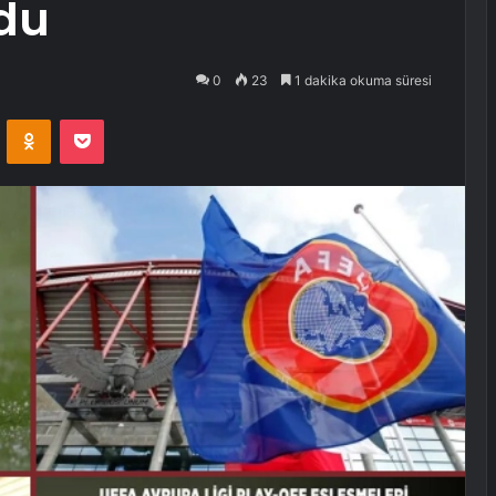
ldu
0
23
1 dakika okuma süresi
VKontakte
Odnoklassniki
Pocket