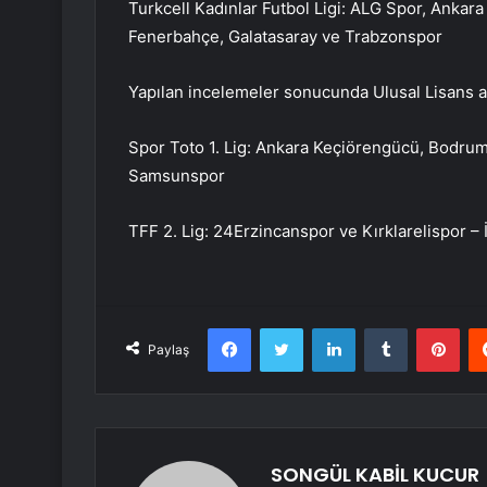
Turkcell Kadınlar Futbol Ligi: ALG Spor, Anka
Fenerbahçe, Galatasaray ve Trabzonspor
Yapılan incelemeler sonucunda Ulusal Lisans a
Spor Toto 1. Lig: Ankara Keçiörengücü, Bodrum
Samsunspor
TFF 2. Lig: 24Erzincanspor ve Kırklarelispor 
Facebook
Twitter
LinkedIn
Tumblr
Pint
Paylaş
SONGÜL KABİL KUCUR