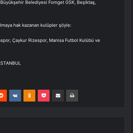
ra Büyükşehir Belediyesi Fomget GSK, Beşiktaş,
lmaya hak kazanan kulüpler şöyle:
spor, Çaykur Rizespor, Manisa Futbol Kulübü ve
– İSTANBUL
erest
Reddit
VKontakte
Odnoklassniki
Pocket
E-Posta ile paylaş
Yazdır