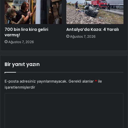
700 bin lira kira geliri
Antalya’da Kaza: 4 Yaralı
varmış!
Ağustos 7, 2026
Ağustos 7, 2026
Bir yanıt yazın
E-posta adresiniz yayınlanmayacak.
Gerekli alanlar
*
ile
işaretlenmişlerdir
Y
o
r
u