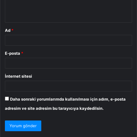
m
*
Ad
*
E-posta
*
İnternet sitesi
Daha sonraki yorumlarımda kullanılması için adım, e-posta
adresim ve site adresim bu tarayıcıya kaydedilsin.