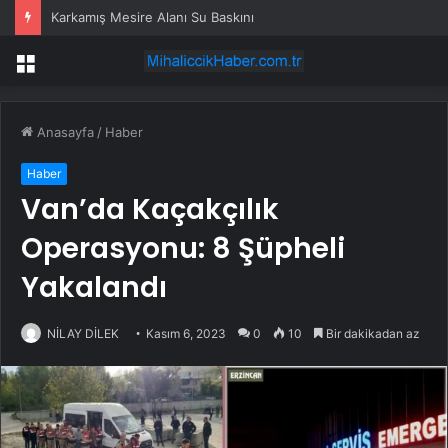
Karkamış Mesire Alanı Su Baskını
Menü
Anasayfa
/
Haber
Haber
Van’da Kaçakçılık
Operasyonu: 8 Şüpheli
Yakalandı
NİLAY DİLEK
Kasım 6, 2023
0
10
Bir dakikadan az