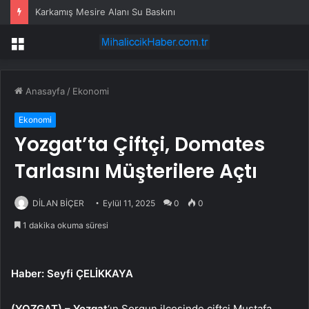
Karkamış Mesire Alanı Su Baskını
Menü
Anasayfa
/
Ekonomi
Ekonomi
Yozgat’ta Çiftçi, Domates
Tarlasını Müşterilere Açtı
DİLAN BİÇER
Eylül 11, 2025
0
0
1 dakika okuma süresi
Haber: Seyfi ÇELİKKAYA
(YOZGAT) –
Yozgat
‘ın Sorgun ilçesinde çiftçi Mustafa