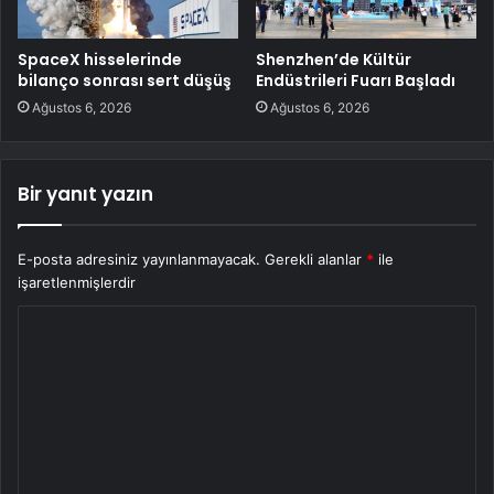
SpaceX hisselerinde
Shenzhen’de Kültür
bilanço sonrası sert düşüş
Endüstrileri Fuarı Başladı
Ağustos 6, 2026
Ağustos 6, 2026
Bir yanıt yazın
E-posta adresiniz yayınlanmayacak.
Gerekli alanlar
*
ile
işaretlenmişlerdir
Y
o
r
u
m
*