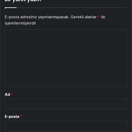
E-posta adresiniz yayınlanmayacak.
Gerekli alanlar
*
ile
işaretlenmişlerdir
Y
o
r
u
m
*
Ad
*
E-posta
*