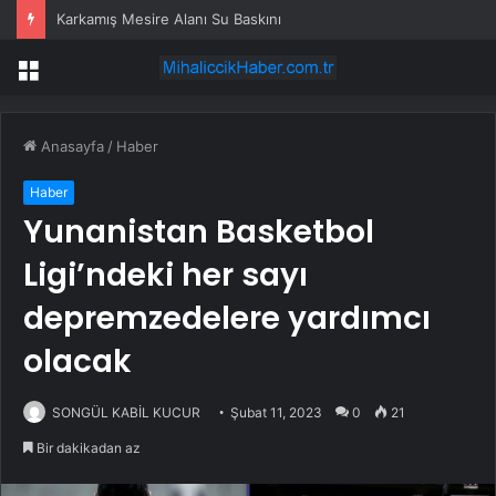
Karkamış Mesire Alanı Su Baskını
Menü
Anasayfa
/
Haber
Haber
Yunanistan Basketbol
Ligi’ndeki her sayı
depremzedelere yardımcı
olacak
SONGÜL KABİL KUCUR
Şubat 11, 2023
0
21
Bir dakikadan az