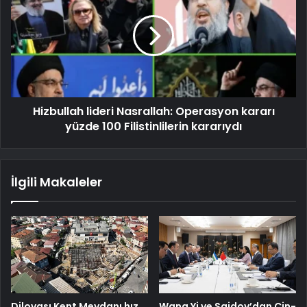
Hizbullah lideri Nasrallah: Operasyon kararı
yüzde 100 Filistinlilerin kararıydı
İlgili Makaleler
Dilovası Kent Meydanı hız
Wang Yi ve Saidov’dan Çin-