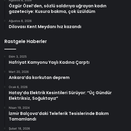
Ağustos 8, 2026
Özgür Özel’den, sözlü saldırıya uğrayan kadın
gazeteciye: Kusura bakma, çok üzüldüm
Ağustos 8, 2026
Dilovası Kent Meydanı hız kazandı
Rastgele Haberler
Ekim 3, 2025
Hafriyat Kamyonu Yaşlı Kadına Çarptı
Mart 20, 2026
Ankara’da korkutan deprem
Ocak 6, 2026
Hatay’da Elektrik Kesintileri Sürüyor: “Üç Gündür
Elektriksiz, Soğuktayız”
Nisan 19, 2024
İzmir Balçova’daki Teleferik Tesislerinde Bakım
Tamamlandı
Şubat 18, 2026