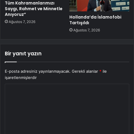
Tüm Kahramanlarımızı
Saygı, Rahmet ve Minnetle
Anıyoruz”
Hollanda’da İslamofobi
Ağustos 7, 2026
Tartışıldı
Ağustos 7, 2026
Bir yanıt yazın
E-posta adresiniz yayınlanmayacak.
Gerekli alanlar
*
ile
işaretlenmişlerdir
Y
o
r
u
m
*