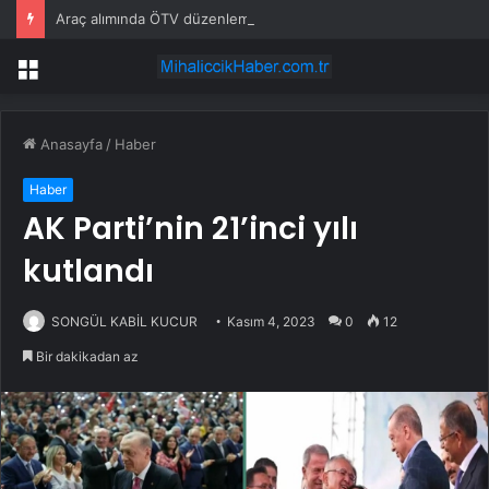
Araç alımında ÖTV düzenlemesi: Vatandaşlar bayilere akın etti
Menü
Anasayfa
/
Haber
Haber
AK Parti’nin 21’inci yılı
kutlandı
SONGÜL KABİL KUCUR
Kasım 4, 2023
0
12
Bir dakikadan az