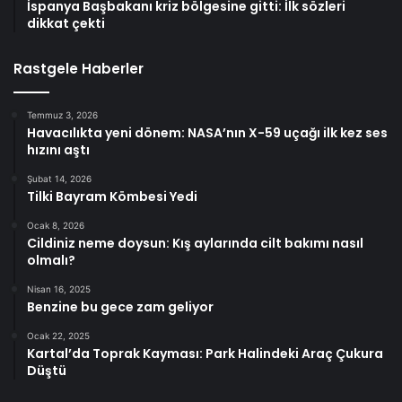
İspanya Başbakanı kriz bölgesine gitti: İlk sözleri
dikkat çekti
Rastgele Haberler
Temmuz 3, 2026
Havacılıkta yeni dönem: NASA’nın X-59 uçağı ilk kez ses
hızını aştı
Şubat 14, 2026
Tilki Bayram Kömbesi Yedi
Ocak 8, 2026
Cildiniz neme doysun: Kış aylarında cilt bakımı nasıl
olmalı?
Nisan 16, 2025
Benzine bu gece zam geliyor
Ocak 22, 2025
Kartal’da Toprak Kayması: Park Halindeki Araç Çukura
Düştü