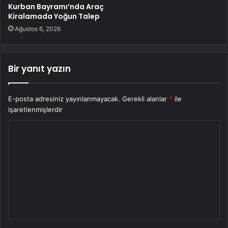
Kurban Bayramı’nda Araç
Kiralamada Yoğun Talep
Ağustos 6, 2026
Bir yanıt yazın
E-posta adresiniz yayınlanmayacak.
Gerekli alanlar
*
ile
işaretlenmişlerdir
Y
o
r
u
m
*