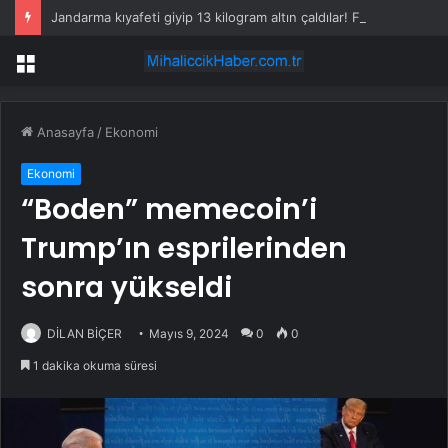
Jandarma kıyafeti giyip 13 kilogram altın çaldılar! Film gibi soygun cezaevinde bitti
Menü
Anasayfa
/
Ekonomi
Ekonomi
“Boden” memecoin’i
Trump’ın esprilerinden
sonra yükseldi
DİLAN BİÇER
Mayıs 9, 2024
0
0
1 dakika okuma süresi