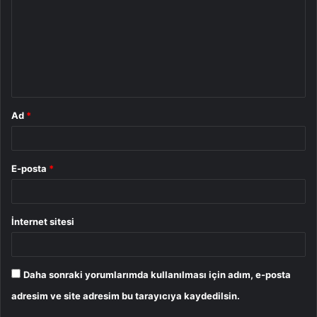
r
u
m
*
Ad
*
E-posta
*
İnternet sitesi
Daha sonraki yorumlarımda kullanılması için adım, e-posta
adresim ve site adresim bu tarayıcıya kaydedilsin.