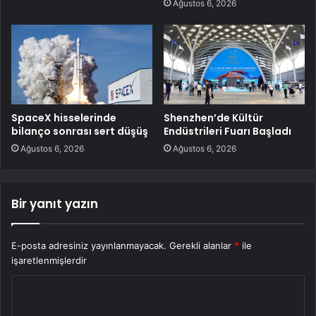
Ağustos 6, 2026
SpaceX hisselerinde
Shenzhen’de Kültür
bilanço sonrası sert düşüş
Endüstrileri Fuarı Başladı
Ağustos 6, 2026
Ağustos 6, 2026
Bir yanıt yazın
E-posta adresiniz yayınlanmayacak.
Gerekli alanlar
*
ile
işaretlenmişlerdir
Y
o