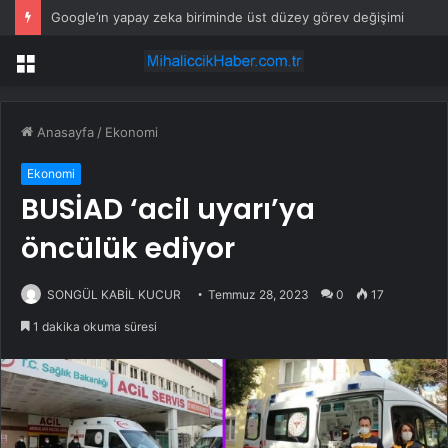
Google’ın yapay zeka biriminde üst düzey görev değişimi
Menü
Anasayfa
/
Ekonomi
Ekonomi
BUSİAD ‘acil uyarı’ya
öncülük ediyor
SONGÜL KABİL KUCUR
Temmuz 28, 2023
0
17
1 dakika okuma süresi