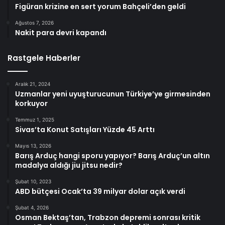
Figüran krizine en sert yorum Bahçeli’den geldi
Ağustos 7, 2026
Nakit para devri kapandı
Rastgele Haberler
Aralık 21, 2024
Uzmanlar yeni uyuşturucunun Türkiye’ye girmesinden
korkuyor
Temmuz 1, 2025
Sivas’ta Konut Satışları Yüzde 45 Arttı
Mayıs 13, 2026
Barış Arduç hangi sporu yapıyor? Barış Arduç’un altın
madalya aldığı jiu jitsu nedir?
Şubat 10, 2023
ABD bütçesi Ocak’ta 39 milyar dolar açık verdi
Şubat 4, 2026
Osman Bektaş’tan, Trabzon depremi sonrası kritik