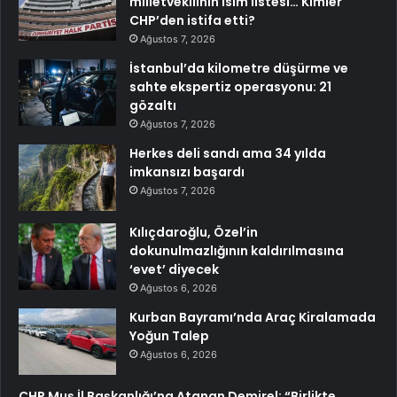
milletvekilinin isim listesi… Kimler
CHP’den istifa etti?
Ağustos 7, 2026
İstanbul’da kilometre düşürme ve
sahte ekspertiz operasyonu: 21
gözaltı
Ağustos 7, 2026
Herkes deli sandı ama 34 yılda
imkansızı başardı
Ağustos 7, 2026
Kılıçdaroğlu, Özel’in
dokunulmazlığının kaldırılmasına
‘evet’ diyecek
Ağustos 6, 2026
Kurban Bayramı’nda Araç Kiralamada
Yoğun Talep
Ağustos 6, 2026
CHP Muş İl Başkanlığı’na Atanan Demirel: “Birlikte