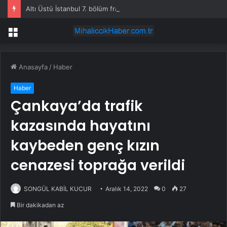
Altı Üstü İstanbul 7. bölüm fragmanı yayınlandı mı?
Menü
Anasayfa
/
Haber
Haber
Çankaya’da trafik
kazasında hayatını
kaybeden genç kızın
cenazesi toprağa verildi
SONGÜL KABİL KUCUR
Aralık 14, 2022
0
27
Bir dakikadan az