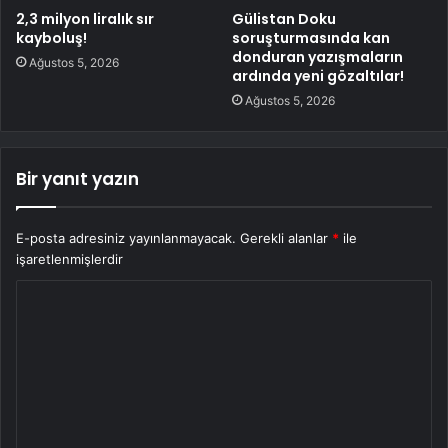
2,3 milyon liralık sır
Gülistan Doku
kayboluş!
soruşturmasında kan
donduran yazışmaların
Ağustos 5, 2026
ardında yeni gözaltılar!
Ağustos 5, 2026
Bir yanıt yazın
E-posta adresiniz yayınlanmayacak.
Gerekli alanlar
*
ile
işaretlenmişlerdir
Y
o
r
u
m
*