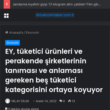
Jandarma kıyafeti giyip 13 kilogram altın çaldılar! Film gibi soygun cezaevinde bitti
Menü
Anasayfa
/
Ekonomi
Ekonomi
EY, tüketici ürünleri ve
perakende şirketlerinin
tanıması ve anlaması
gereken beş tüketici
kategorisini ortaya koyuyor
NİLAY DİLEK
Aralık 14, 2022
0
13
5 dakika okuma süresi