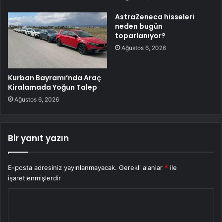
AstraZeneca hisseleri
neden bugün
toparlanıyor?
Ağustos 6, 2026
Kurban Bayramı’nda Araç
Kiralamada Yoğun Talep
Ağustos 6, 2026
Bir yanıt yazın
E-posta adresiniz yayınlanmayacak.
Gerekli alanlar
*
ile
işaretlenmişlerdir
Y
o