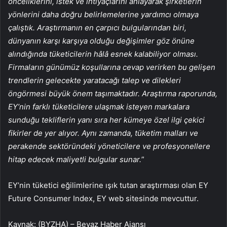
önceliklerini, istek ve ihtiyaçlarını anlayarak şirketlerin
yönlerini daha doğru belirlemelerine yardımcı olmaya
çalıştık. Araştırmanın en çarpıcı bulgularından biri,
dünyanın karşı karşıya olduğu değişimler göz önüne
alındığında tüketicilerin hâlâ esnek kalabiliyor olması.
Firmaların günümüz koşullarına cevap verirken bu gelişen
trendlerin gelecekte yaratacağı talep ve dilekleri
öngörmesi büyük önem taşımaktadır. Araştırma raporunda,
EY’nin farklı tüketicilere ulaşmak isteyen markalara
sunduğu tekliflerin yanı sıra her kümeye özel ilgi çekici
fikirler de yer alıyor. Aynı zamanda, tüketim malları ve
perakende sektöründeki yöneticilere ve profesyonellere
hitap edecek maliyetli bulgular sunar.
”
EY’nin tüketici eğilimlerine ışık tutan araştırması olan EY
Future Consumer Index, EY web sitesinde mevcuttur.
Kaynak: (BYZHA) – Beyaz Haber Ajansı