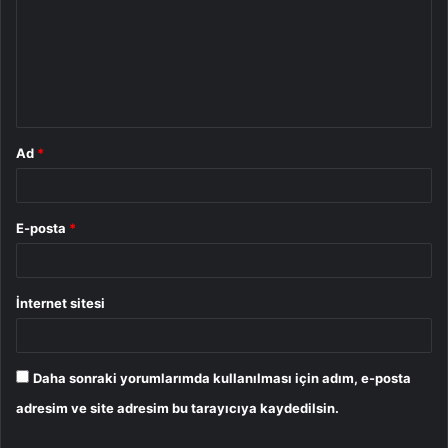
r
u
m
*
Ad
*
E-posta
*
İnternet sitesi
Daha sonraki yorumlarımda kullanılması için adım, e-posta
adresim ve site adresim bu tarayıcıya kaydedilsin.