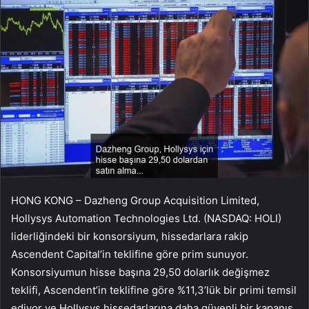
HONG KONG – Dazheng Group Acquisition Limited,
Hollysys Automation Technologies Ltd. (NASDAQ: HOLI)
liderliğindeki bir konsorsiyum, hissedarlara rakip
Ascendent Capital’in teklifine göre prim sunuyor.
Konsorsiyumun hisse başına 29,50 dolarlık değişmez
teklifi, Ascendent’in teklifine göre %11,3’lük bir primi temsil
ediyor ve Hollysys hissedarlarına daha güvenli bir kapanış