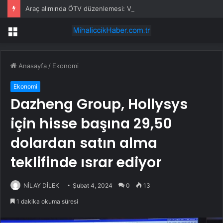
Araç alımında ÖTV düzenlemesi: Vatandaşlar bayilere akın etti
Menü
Anasayfa
/
Ekonomi
Ekonomi
Dazheng Group, Hollysys
için hisse başına 29,50
dolardan satın alma
teklifinde ısrar ediyor
NİLAY DİLEK
Şubat 4, 2024
0
13
1 dakika okuma süresi