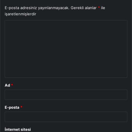
E-posta adresiniz yayınlanmayacak.
Gerekli alanlar
*
ile
işaretlenmişlerdir
Y
o
r
u
m
*
Ad
*
E-posta
*
İnternet sitesi