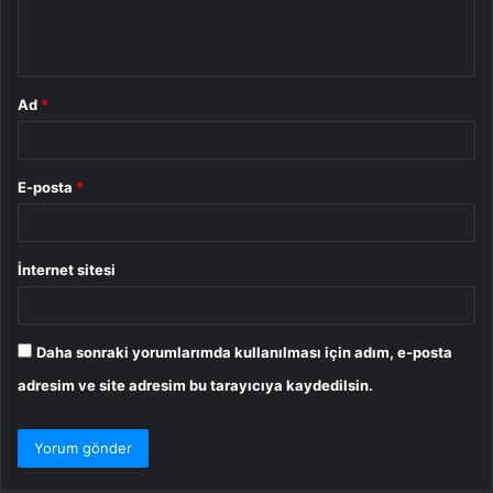
m
*
Ad
*
E-posta
*
İnternet sitesi
Daha sonraki yorumlarımda kullanılması için adım, e-posta
adresim ve site adresim bu tarayıcıya kaydedilsin.