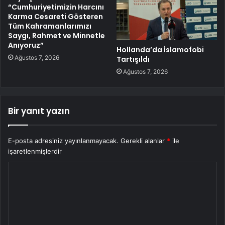
“Cumhuriyetimizin Harcını
Karma Cesareti Gösteren
Tüm Kahramanlarımızı
Saygı, Rahmet ve Minnetle
Anıyoruz”
Hollanda’da İslamofobi
Ağustos 7, 2026
Tartışıldı
Ağustos 7, 2026
Bir yanıt yazın
E-posta adresiniz yayınlanmayacak.
Gerekli alanlar
*
ile
işaretlenmişlerdir
Y
o
r
u