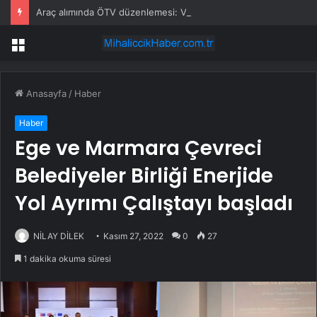
Araç alımında ÖTV düzenlemesi: Vatandaşlar bayilere akın etti
Menü
Anasayfa
/
Haber
Haber
Ege ve Marmara Çevreci
Belediyeler Birliği Enerjide
Yol Ayrımı Çalıştayı başladı
NİLAY DİLEK
Kasım 27, 2022
0
27
1 dakika okuma süresi