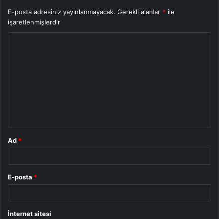
E-posta adresiniz yayınlanmayacak.
Gerekli alanlar
*
ile
işaretlenmişlerdir
Y
o
r
u
m
*
Ad
*
E-posta
*
İnternet sitesi