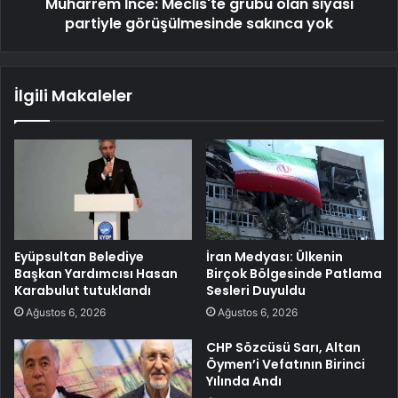
Muharrem İnce: Meclis'te grubu olan siyasi
partiyle görüşülmesinde sakınca yok
İlgili Makaleler
Eyüpsultan Belediye
İran Medyası: Ülkenin
Başkan Yardımcısı Hasan
Birçok Bölgesinde Patlama
Karabulut tutuklandı
Sesleri Duyuldu
Ağustos 6, 2026
Ağustos 6, 2026
CHP Sözcüsü Sarı, Altan
Öymen’i Vefatının Birinci
Yılında Andı