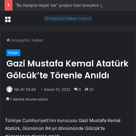
“Bu Kampta Hayat Var” projesi özel bireylere yaz tatili sunuyor
Menü
Anasayfa
/
Haber
Haber
Gazi Mustafa Kemal Atatürk
Gölcük’te Törenle Anıldı
NİLAY DİLEK
Kasım 10, 2022
0
22
1 dakika okuma süresi
Türkiye Cumhuriyeti’nin kurucusu Gazi Mustafa Kemal
Atatürk, ölümünün 84.yıl dönümünde Gölcük’te