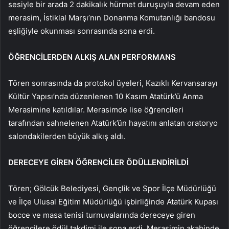
sesiyle bir arada 2 dakikalık hürmet duruşuyla devam eden
merasim, İstiklal Marşı’nın Donanma Komutanlığı bandosu
eşliğiyle okunması sonrasında sona erdi.
ÖĞRENCİLERDEN ALKIŞ ALAN PERFORMANS
Tören sonrasında da protokol üyeleri, Kazıklı Kervansarayı
Kültür Yapısı’nda düzenlenen 10 Kasım Atatürk’ü Anma
Merasimine katıldılar. Merasimde lise öğrencileri
tarafından sahnelenen Atatürk’ün hayatını anlatan oratoryo
salondakilerden büyük alkış aldı.
DERECEYE GİREN ÖĞRENCİLER ÖDÜLLENDİRİLDİ
Tören; Gölcük Belediyesi, Gençlik ve Spor İlçe Müdürlüğü
ve İlçe Ulusal Eğitim Müdürlüğü işbirliğinde Atatürk Kupası
bocce ve masa tenisi turnuvalarında dereceye giren
öğrencilere ödül takdimi ile sona erdi. Merasimin akabinde