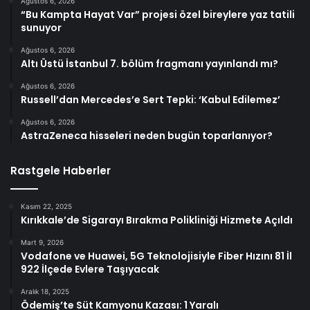
Ağustos 6, 2026
“Bu Kampta Hayat Var” projesi özel bireylere yaz tatili
sunuyor
Ağustos 6, 2026
Altı Üstü İstanbul 7. bölüm fragmanı yayınlandı mı?
Ağustos 6, 2026
Russell’dan Mercedes’e Sert Tepki: ‘Kabul Edilemez’
Ağustos 6, 2026
AstraZeneca hisseleri neden bugün toparlanıyor?
Rastgele Haberler
Kasım 22, 2025
Kırıkkale’de Sigarayı Bırakma Polikliniği Hizmete Açıldı
Mart 9, 2026
Vodafone ve Huawei, 5G Teknolojisiyle Fiber Hızını 81 İl
922 İlçede Evlere Taşıyacak
Aralık 18, 2025
Ödemiş’te Süt Kamyonu Kazası: 1 Yaralı