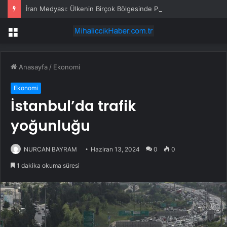
İran Medyası: Ülkenin Birçok Bölgesinde Patlama Sesleri Duyuldu
Menü
Anasayfa
/
Ekonomi
Ekonomi
İstanbul’da trafik
yoğunluğu
NURCAN BAYRAM
Haziran 13, 2024
0
0
1 dakika okuma süresi