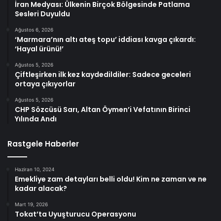
İran Medyası: Ülkenin Birçok Bölgesinde Patlama
Sesleri Duyuldu
Ağustos 6, 2026
‘Marmara’nın altı ateş topu’ iddiası kavga çıkardı:
‘Hayal ürünü!’
Ağustos 5, 2026
Çiftleşirken ilk kez kaydedildiler: Sadece geceleri
ortaya çıkıyorlar
Ağustos 5, 2026
CHP Sözcüsü Sarı, Altan Öymen’i Vefatının Birinci
Yılında Andı
Rastgele Haberler
Haziran 10, 2024
Emekliye zam detayları belli oldu! Kim ne zaman ve ne
kadar alacak?
Mart 19, 2026
Tokat’ta Uyuşturucu Operasyonu