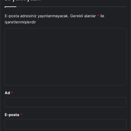
E-posta adresiniz yayınlanmayacak.
Gerekli alanlar
*
ile
işaretlenmişlerdir
Y
o
r
u
m
*
Ad
*
E-posta
*